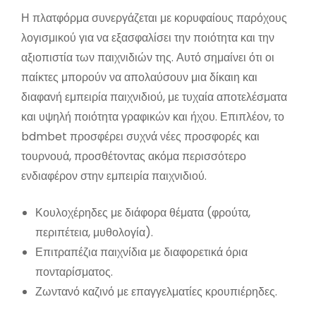
Η πλατφόρμα συνεργάζεται με κορυφαίους παρόχους
λογισμικού για να εξασφαλίσει την ποιότητα και την
αξιοπιστία των παιχνιδιών της. Αυτό σημαίνει ότι οι
παίκτες μπορούν να απολαύσουν μια δίκαιη και
διαφανή εμπειρία παιχνιδιού, με τυχαία αποτελέσματα
και υψηλή ποιότητα γραφικών και ήχου. Επιπλέον, το
bdmbet προσφέρει συχνά νέες προσφορές και
τουρνουά, προσθέτοντας ακόμα περισσότερο
ενδιαφέρον στην εμπειρία παιχνιδιού.
Κουλοχέρηδες με διάφορα θέματα (φρούτα,
περιπέτεια, μυθολογία).
Επιτραπέζια παιχνίδια με διαφορετικά όρια
πονταρίσματος.
Ζωντανό καζινό με επαγγελματίες κρουπιέρηδες.