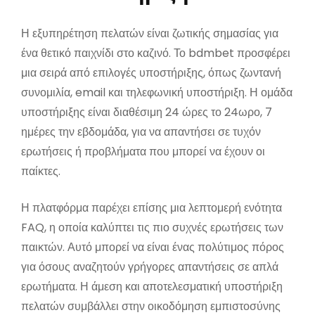
Η εξυπηρέτηση πελατών είναι ζωτικής σημασίας για
ένα θετικό παιχνίδι στο καζινό. Το bdmbet προσφέρει
μια σειρά από επιλογές υποστήριξης, όπως ζωντανή
συνομιλία, email και τηλεφωνική υποστήριξη. Η ομάδα
υποστήριξης είναι διαθέσιμη 24 ώρες το 24ωρο, 7
ημέρες την εβδομάδα, για να απαντήσει σε τυχόν
ερωτήσεις ή προβλήματα που μπορεί να έχουν οι
παίκτες.
Η πλατφόρμα παρέχει επίσης μια λεπτομερή ενότητα
FAQ, η οποία καλύπτει τις πιο συχνές ερωτήσεις των
παικτών. Αυτό μπορεί να είναι ένας πολύτιμος πόρος
για όσους αναζητούν γρήγορες απαντήσεις σε απλά
ερωτήματα. Η άμεση και αποτελεσματική υποστήριξη
πελατών συμβάλλει στην οικοδόμηση εμπιστοσύνης