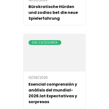
19/05/2026
Bürokratische Hürden
und zodiac bet die neue
Spielerfahrung
SIN CATEGORÍA
01/06/2026
Esencial comprensión y
análisis del mundial-
2026.lat Expectativas y
sorpresas