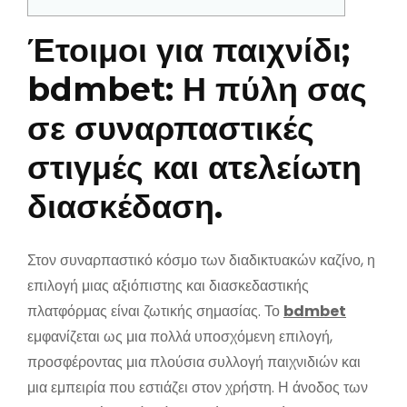
Έτοιμοι για παιχνίδι;
bdmbet: Η πύλη σας
σε συναρπαστικές
στιγμές και ατελείωτη
διασκέδαση.
Στον συναρπαστικό κόσμο των διαδικτυακών καζίνο, η
επιλογή μιας αξιόπιστης και διασκεδαστικής
πλατφόρμας είναι ζωτικής σημασίας. Το
bdmbet
εμφανίζεται ως μια πολλά υποσχόμενη επιλογή,
προσφέροντας μια πλούσια συλλογή παιχνιδιών και
μια εμπειρία που εστιάζει στον χρήστη. Η άνοδος των