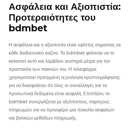
Ασφάλεια και Αξιοπιστία:
Προτεραιότητες του
bdmbet
Η ασφάλεια και η αξιοπιστία είναι υψίστης σημασίας σε
κάθε διαδικτυακό καζίνο. Το bdmbet φαίνεται να το
κατανοεί αυτό και λαμβάνει αυστηρά μέτρα για την
προστασία των παικτών του. Η πλατφόρμα
χρησιμοποιεί προηγμένη τεχνολογία κρυπτογράφησης
για να διασφαλίσει ότι όλες οι συναλλαγές και τα
προσωπικά δεδομένα είναι ασφαλή. Επιπλέον, το
bdmbet συνεργάζεται με αξιόπιστους παρόχους
πληρωμών για να προσφέρει μια ποικιλία ασφαλών
και βολικών μεθόδων πληρωμής.