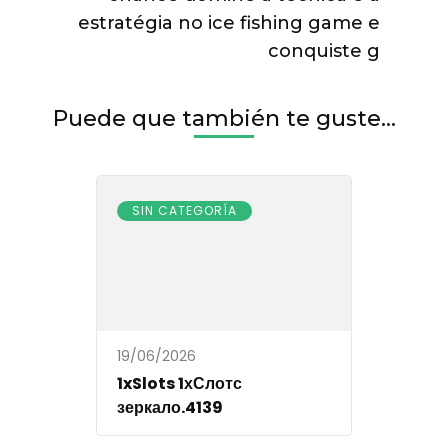
estratégia no ice fishing game e
conquiste g
Puede que también te guste...
SIN CATEGORÍA
19/06/2026
1xSlots 1хСлотс
зеркало.4139