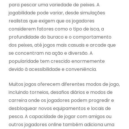
para pescar uma variedade de peixes. A
jogabilidade pode variar, desde simulações
realistas que exigem que os jogadores
considerem fatores como o tipo de isca, a
profundidade do buraco e o comportamento
dos peixes, até jogos mais casuais e arcade que
se concentram na ação e diversão. A
popularidade tem crescido enormemente
devido à acessibilidade e conveniência.
Muitos jogos oferecem diferentes modos de jogo,
incluindo torneios, desafios diários e modos de
carreira onde os jogadores podem progredir e
desbloquear novos equipamentos e locais de
pesca. A capacidade de jogar com amigos ou
outros jogadores online também adiciona uma