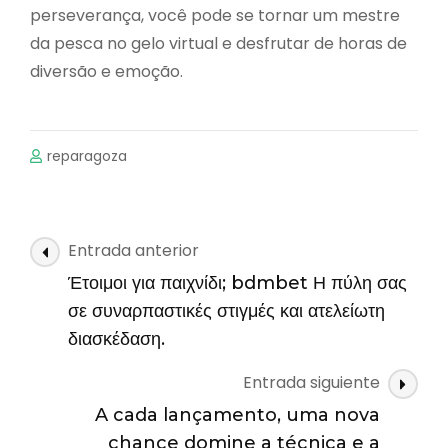
perseverança, você pode se tornar um mestre
da pesca no gelo virtual e desfrutar de horas de
diversão e emoção.
reparagoza
Navegación
Entrada anterior
de
Έτοιμοι για παιχνίδι; bdmbet Η πύλη σας
las
σε συναρπαστικές στιγμές και ατελείωτη
entradas
διασκέδαση.
Entrada siguiente
A cada lançamento, uma nova
chance domine a técnica e a