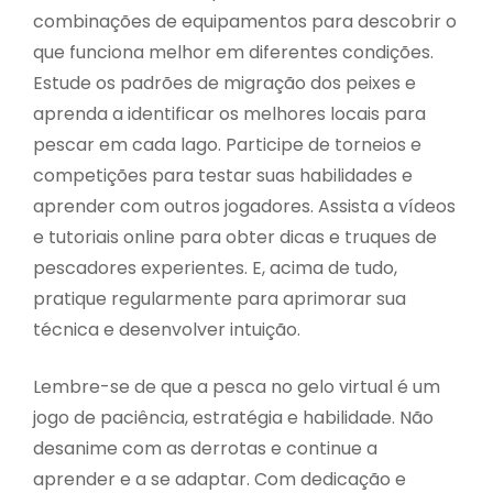
combinações de equipamentos para descobrir o
que funciona melhor em diferentes condições.
Estude os padrões de migração dos peixes e
aprenda a identificar os melhores locais para
pescar em cada lago. Participe de torneios e
competições para testar suas habilidades e
aprender com outros jogadores. Assista a vídeos
e tutoriais online para obter dicas e truques de
pescadores experientes. E, acima de tudo,
pratique regularmente para aprimorar sua
técnica e desenvolver intuição.
Lembre-se de que a pesca no gelo virtual é um
jogo de paciência, estratégia e habilidade. Não
desanime com as derrotas e continue a
aprender e a se adaptar. Com dedicação e