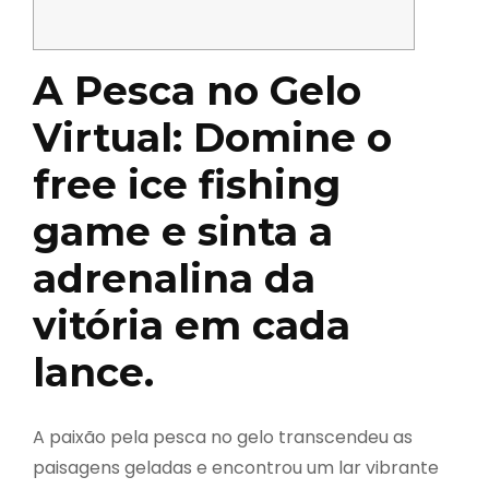
A Pesca no Gelo
Virtual: Domine o
free ice fishing
game e sinta a
adrenalina da
vitória em cada
lance.
A paixão pela pesca no gelo transcendeu as
paisagens geladas e encontrou um lar vibrante