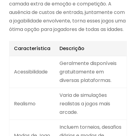
camada extra de emoção e competição. A
ausência de custos de entrada, juntamente com
a jogabilidade envolvente, torna esses jogos uma
ótima opção para jogadores de todas as idades.
Característica
Descrição
Geralmente disponíveis
Acessibilidade
gratuitamente em
diversas plataformas.
Varia de simulações
Realismo
realistas a jogos mais
arcade.
Incluem torneios, desafios
Modos de Jogo
diários e modos de