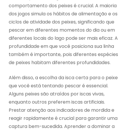
comportamento dos peixes é crucial. A maioria
dos jogos simula os hábitos de alimentação e os
ciclos de atividade dos peixes, significando que
pescar em diferentes momentos do dia ou em
diferentes locais do lago pode ser mais eficaz. A
profundidade em que você posiciona sua linha
também é importante, pois diferentes espécies
de peixes habitam diferentes profundidades.
Além disso, a escolha da isca certa para o peixe
que você está tentando pescar é essencial.
Alguns peixes são atraídos por iscas vivas,
enquanto outros preferem iscas artificiais.
Prestar atenção aos indicadores de mordida e
reagir rapidamente é crucial para garantir uma
captura bem-sucedida. Aprender a dominar a