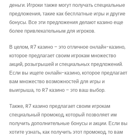
деньги. Игроки также могут получать специальные
предложения, такие как бесплатные игры и другие
бонусы. Все эти предложения делают казино еще
более привлекательным для игроков.
В целом, R7 казино – это отличное онлайн-казино,
которое предлагает своим игрокам множество
акций, розыгрышей и специальных предложений.
Если вы ищете онлайн-казино, которое предлагает
вам множество возможностей для игры и
выигрыша, то R7 казино – это ваш выбор.
Также, R7 казино предлагает своим игрокам
специальный промокод, который позволяет им
получить дополнительные бонусы и акции. Если вы
хотите узнать, как получить этот промокод, то вам