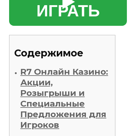
▶️
ИГРАТЬ
Содержимое
R7 Онлайн Казино:
Акции,
Розыгрыши и
Специальные
Предложения для
Игроков