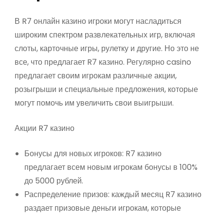
В R7 онлайн казино игроки могут насладиться
широким спектром развлекательных игр, включая
слоты, карточные игры, рулетку и другие. Но это не
все, что предлагает R7 казино. Регулярно casino
предлагает своим игрокам различные акции,
розыгрыши и специальные предложения, которые
могут помочь им увеличить свои выигрыши.
Акции R7 казино
Бонусы для новых игроков: R7 казино
предлагает всем новым игрокам бонусы в 100%
до 5000 рублей.
Распределение призов: каждый месяц R7 казино
раздает призовые деньги игрокам, которые