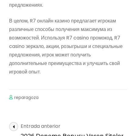
предложениях.
В целом, R7 онлайн казино предлагает игрокам
различные способы получения максимума из
возможостей. Используя R7 casino промокод, R7
casino зеркало, акции, розыгрыши и специальные
предложения, игрок может получить
дополнительные преимущества и улучшить свой
игровой опыт.
reparagoza
Navegación
Entrada anterior
de
2026 Deneme Bonusu Veren Siteler