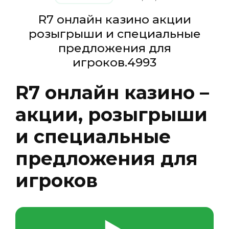
R7 онлайн казино акции
розыгрыши и специальные
предложения для
игроков.4993
R7 онлайн казино –
акции, розыгрыши
и специальные
предложения для
игроков