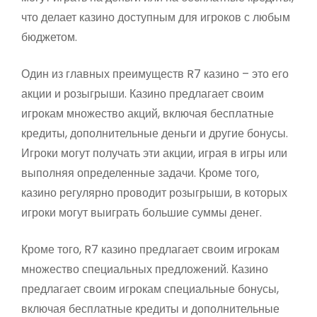
что делает казино доступным для игроков с любым
бюджетом.
Один из главных преимуществ R7 казино – это его
акции и розыгрыши. Казино предлагает своим
игрокам множество акций, включая бесплатные
кредиты, дополнительные деньги и другие бонусы.
Игроки могут получать эти акции, играя в игры или
выполняя определенные задачи. Кроме того,
казино регулярно проводит розыгрыши, в которых
игроки могут выиграть большие суммы денег.
Кроме того, R7 казино предлагает своим игрокам
множество специальных предложений. Казино
предлагает своим игрокам специальные бонусы,
включая бесплатные кредиты и дополнительные