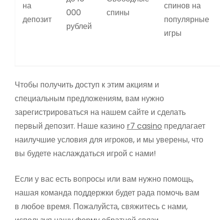
на
спинов на
000
спины
депозит
популярные
рублей
игры
Чтобы получить доступ к этим акциям и
специальным предложениям, вам нужно
зарегистрироваться на нашем сайте и сделать
первый депозит. Наше казино
r7 casino
предлагает
наилучшие условия для игроков, и мы уверены, что
вы будете наслаждаться игрой с нами!
Если у вас есть вопросы или вам нужно помощь,
нашая команда поддержки будет рада помочь вам
в любое время. Пожалуйста, свяжитесь с нами,