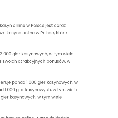
kasyn online w Polsce jest coraz
ze kasyna online w Polsce, które
 3 000 gier kasynowych, w tym wiele
e z swoich atrakcyjnych bonusów, w
feruje ponad 1 000 gier kasynowych, w
ad 1 000 gier kasynowych, w tym wiele
 gier kasynowych, w tym wiele