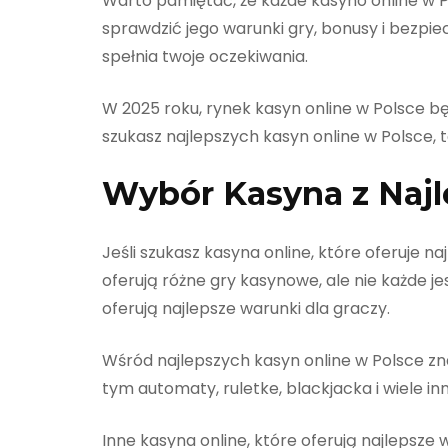
Warto pamiętać, że każde kasyno online w P
sprawdzić jego warunki gry, bonusy i bezp
spełnia twoje oczekiwania.
W 2025 roku, rynek kasyn online w Polsce będ
szukasz najlepszych kasyn online w Polsce, 
Wybór Kasyna z Naj
Jeśli szukasz kasyna online, które oferuje na
oferują różne gry kasynowe, ale nie każde j
oferują najlepsze warunki dla graczy.
Wśród najlepszych kasyn online w Polsce zna
tym automaty, ruletke, blackjacka i wiele i
Inne kasyna online, które oferują najlepsze w