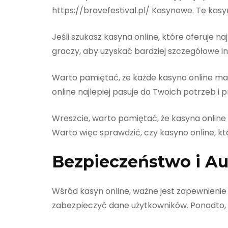
https://bravefestival.pl/ Kasynowe. Te kasy
Jeśli szukasz kasyna online, które oferuje n
graczy, aby uzyskać bardziej szczegółowe i
Warto pamiętać, że każde kasyno online ma 
online najlepiej pasuje do Twoich potrzeb i p
Wreszcie, warto pamiętać, że kasyna online
Warto więc sprawdzić, czy kasyno online, k
Bezpieczeństwo i A
Wśród kasyn online, ważne jest zapewnienie
zabezpieczyć dane użytkowników. Ponadto, k