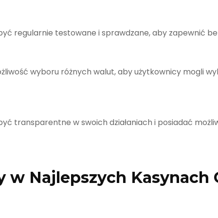
być regularnie testowane i sprawdzane, aby zapewnić be
liwość wyboru różnych walut, aby użytkownicy mogli wyb
yć transparentne w swoich działaniach i posiadać możliw
y w Najlepszych Kasynach 