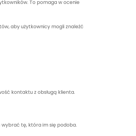
użytkowników. To pomaga w ocenie
ów, aby użytkownicy mogli znaleźć
ość kontaktu z obsługą klienta.
wybrać tę, która im się podoba.