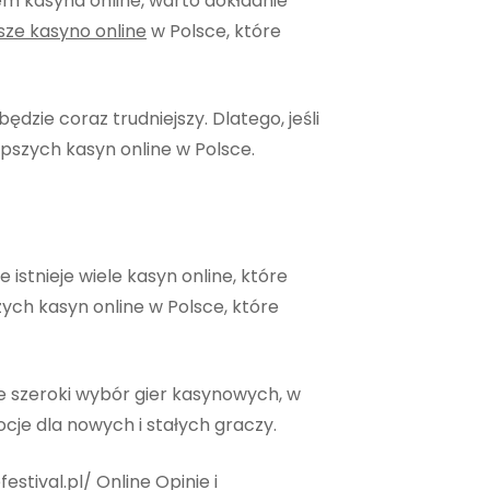
em kasyna online, warto dokładnie
sze kasyno online
w Polsce, które
dzie coraz trudniejszy. Dlatego, jeśli
epszych kasyn online w Polsce.
 istnieje wiele kasyn online, które
zych kasyn online w Polsce, które
je szeroki wybór gier kasynowych, w
ocje dla nowych i stałych graczy.
estival.pl/ Online Opinie i