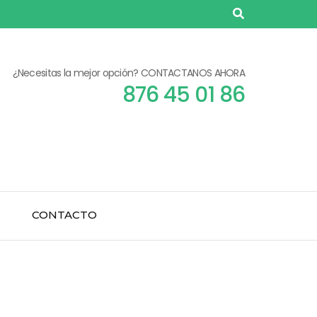
¿Necesitas la mejor opción? CONTACTANOS AHORA
876 45 01 86
CONTACTO