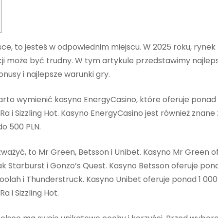
sce, to jesteś w odpowiednim miejscu. W 2025 roku, rynek 
cji może być trudny. W tym artykule przedstawimy najleps
nusy i najlepsze warunki gry.
arto wymienić kasyno EnergyCasino, które oferuje ponad
a i Sizzling Hot. Kasyno EnergyCasino jest również znan
o 500 PLN.
zważyć, to Mr Green, Betsson i Unibet. Kasyno Mr Green o
k Starburst i Gonzo’s Quest. Kasyno Betsson oferuje pon
lah i Thunderstruck. Kasyno Unibet oferuje ponad 1 000
 i Sizzling Hot.