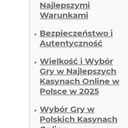
Najlepszymi
Warunkami
Bezpieczeństwo i
Autentyczność
Wielkość i Wybór
Gry w Najlepszych
Kasynach Online w
Polsce w 2025
Wybór Gry w
Polskich Kasynach