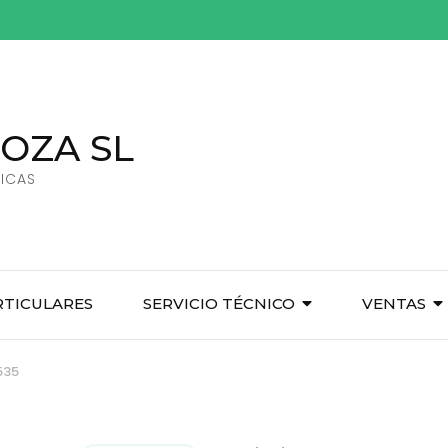
OZA SL
ICAS
RTICULARES
SERVICIO TÉCNICO
VENTAS
535