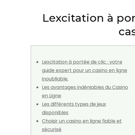
Lexcitation à po
cas
Lexcitation à portée de clic : votre
guide expert pour un casino en ligne
inoubliable.
Les avantages indéniables du Casino
en Ligne
Les différents types de jeux
disponibles
Choisir un casino en ligne fiable et
sécurisé