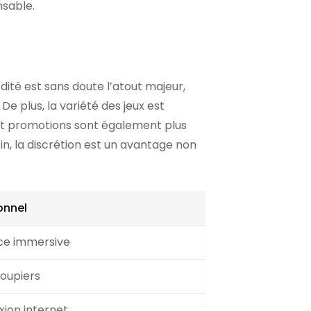
nsable.
ité est sans doute l’atout majeur,
De plus, la variété des jeux est
s et promotions sont également plus
n, la discrétion est un avantage non
onnel
ce immersive
roupiers
xion internet