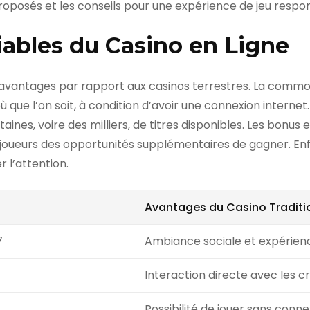
proposés et les conseils pour une expérience de jeu respo
iables du Casino en Ligne
d’avantages par rapport aux casinos terrestres. La commod
 que l’on soit, à condition d’avoir une connexion internet. 
aines, voire des milliers, de titres disponibles. Les bonu
 joueurs des opportunités supplémentaires de gagner. Enfi
 l’attention.
Avantages du Casino Traditi
7
Ambiance sociale et expérien
Interaction directe avec les c
Possibilité de jouer sans conne