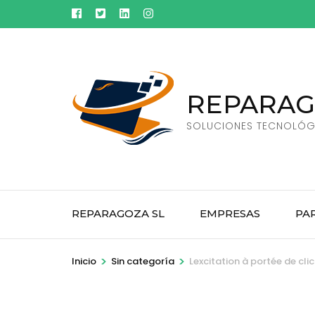
Saltar
al
contenido
(presiona
la
REPARAG
tecla
SOLUCIONES TECNOLÓG
Intro)
REPARAGOZA SL
EMPRESAS
PA
>
>
Inicio
Sin categoría
Lexcitation à portée de clic