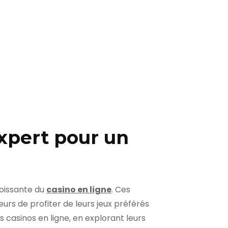
expert pour un
roissante du
casino en ligne
. Ces
urs de profiter de leurs jeux préférés
s casinos en ligne, en explorant leurs