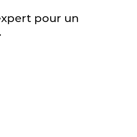
expert pour un
.