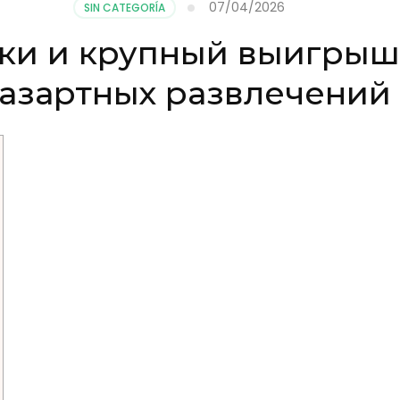
07/04/2026
SIN CATEGORÍA
вки и крупный выигрыш
азартных развлечений 