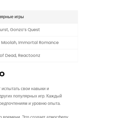
лярные игры
urst, Gonzo’s Quest
 Moolah, Immortal Romance
of Dead, Reactoonz
о
 испытать свои навыки и
 других популярных игр. Каждый
предпочтениям и уровню опыта.
го времени. Это создает атмосферу