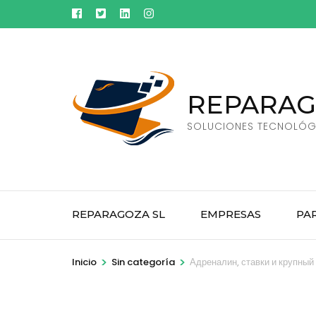
Saltar
al
contenido
(presiona
la
REPARAG
tecla
SOLUCIONES TECNOLÓG
Intro)
REPARAGOZA SL
EMPRESAS
PA
>
>
Inicio
Sin categoría
Адреналин, ставки и крупный