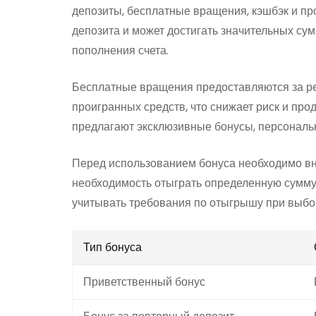
депозиты, бесплатные вращения, кэшбэк и пр
депозита и может достигать значительных су
пополнения счета.
Бесплатные вращения предоставляются за рег
проигранных средств, что снижает риск и пр
предлагают эксклюзивные бонусы, персональ
Перед использованием бонуса необходимо вн
необходимость отыграть определенную сумму
учитывать требования по отыгрышу при выборе
Тип бонуса
Приветственный бонус