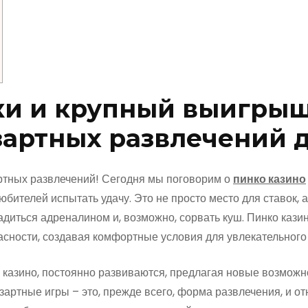
ки и крупный выигрыш
зартных развлечений д
ртных развлечений! Сегодня мы поговорим о
пинко казино
бителей испытать удачу. Это не просто место для ставок, 
диться адреналином и, возможно, сорвать куш. Пинко кази
асности, создавая комфортные условия для увлекательног
 казино, постоянно развиваются, предлагая новые возможн
зартные игры – это, прежде всего, форма развлечения, и от