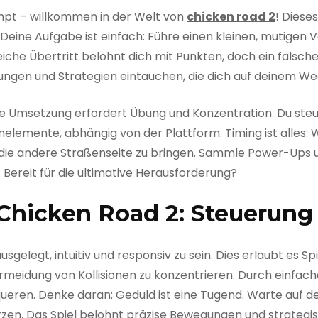
umpt – willkommen in der Welt von
chicken road 2
! Diese
g. Deine Aufgabe ist einfach: Führe einen kleinen, mutigen
iche Übertritt belohnt dich mit Punkten, doch ein falsch
erungen und Strategien eintauchen, die dich auf deinem
 die Umsetzung erfordert Übung und Konzentration. Du st
nelemente, abhängig von der Plattform. Timing ist alles:
f die andere Straßenseite zu bringen. Sammle Power-Ups u
Bereit für die ultimative Herausforderung?
Chicken Road 2: Steuerung
ausgelegt, intuitiv und responsiv zu sein. Dies erlaubt es S
Vermeidung von Kollisionen zu konzentrieren. Durch einfa
queren. Denke daran: Geduld ist eine Tugend. Warte auf d
türzen. Das Spiel belohnt präzise Bewegungen und strateg