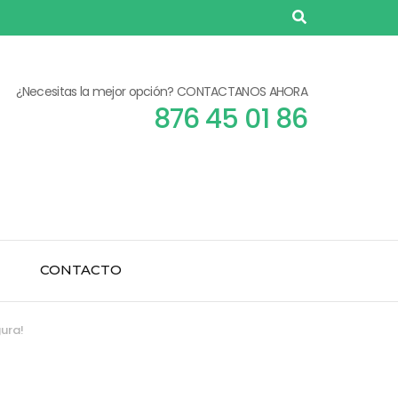
¿Necesitas la mejor opción? CONTACTANOS AHORA
876 45 01 86
CONTACTO
ura!