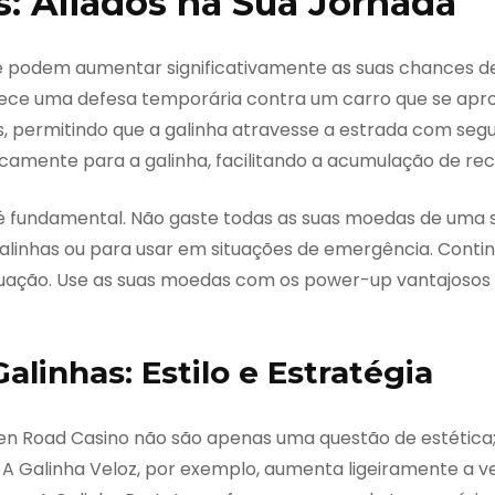
: Aliados na Sua Jornada
e podem aumentar significativamente as suas chances d
rece uma defesa temporária contra um carro que se apr
, permitindo que a galinha atravesse a estrada com se
amente para a galinha, facilitando a acumulação de rec
 é fundamental. Não gaste todas as suas moedas de uma
inhas ou para usar em situações de emergência. Contin
uação. Use as suas moedas com os power-up vantajosos 
linhas: Estilo e Estratégia
cken Road Casino não são apenas uma questão de estétic
e. A Galinha Veloz, por exemplo, aumenta ligeiramente a