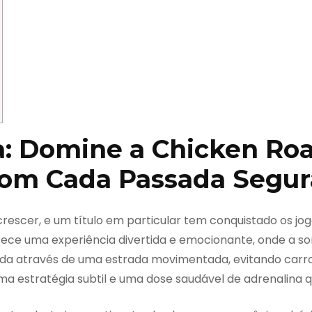
a: Domine a Chicken Roa
om Cada Passada Segur
 crescer, e um título em particular tem conquistado os j
ferece uma experiência divertida e emocionante, onde a so
ida através de uma estrada movimentada, evitando carr
ma estratégia subtil e uma dose saudável de adrenalina 