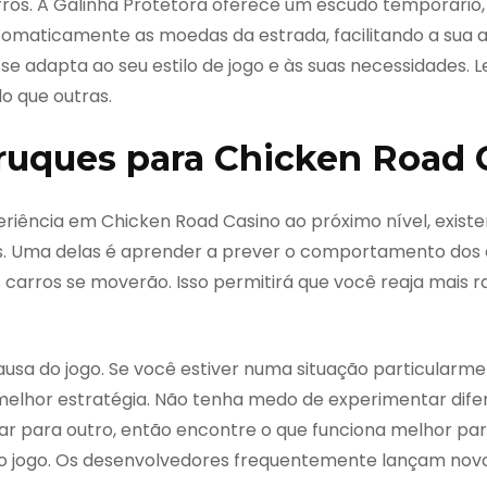
rros. A Galinha Protetora oferece um escudo temporári
utomaticamente as moedas da estrada, facilitando a sua 
se adapta ao seu estilo de jogo e às suas necessidades.
o que outras.
ruques para Chicken Road 
eriência em Chicken Road Casino ao próximo nível, exis
. Uma delas é aprender a prever o comportamento dos 
 carros se moverão. Isso permitirá que você reaja mais 
usa do jogo. Se você estiver numa situação particularment
lhor estratégia. Não tenha medo de experimentar difer
ar para outro, então encontre o que funciona melhor pa
 do jogo. Os desenvolvedores frequentemente lançam no