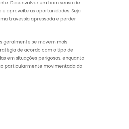
ente. Desenvolver um bom senso de
o e aproveite as oportunidades. Seja
uma travessia apressada e perder
ores geralmente se movem mais
tratégia de acordo com o tipo de
das em situações perigosas, enquanto
ão particularmente movimentada da