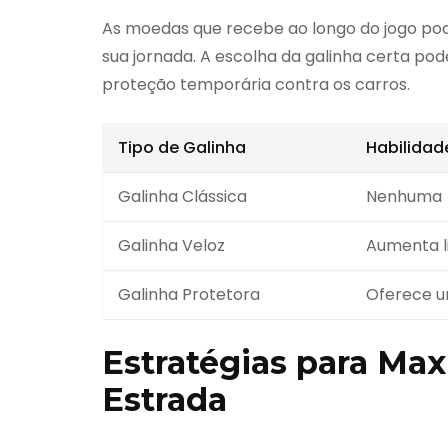
As moedas que recebe ao longo do jogo pod
sua jornada. A escolha da galinha certa p
proteção temporária contra os carros.
Tipo de Galinha
Habilidad
Galinha Clássica
Nenhuma
Galinha Veloz
Aumenta l
Galinha Protetora
Oferece u
Estratégias para Ma
Estrada