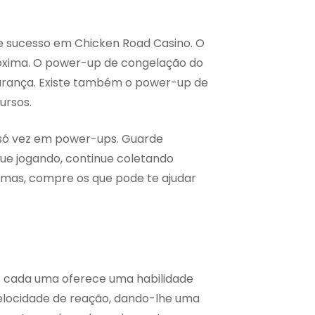
e sucesso em Chicken Road Casino. O
oxima. O power-up de congelação do
gurança. Existe também o power-up de
ursos.
 só vez em power-ups. Guarde
ue jogando, continue coletando
mas, compre os que pode te ajudar
a; cada uma oferece uma habilidade
 velocidade de reação, dando-lhe uma