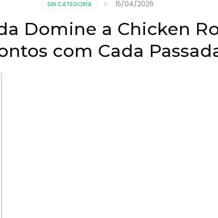
15/04/2026
SIN CATEGORÍA
ida Domine a Chicken Ro
ontos com Cada Passada