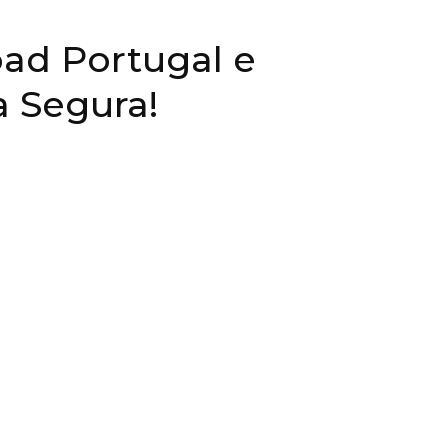
ad Portugal e
 Segura!