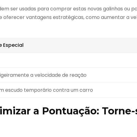
em ser usadas para comprar estas novas galinhas ou pa
ode oferecer vantagens estratégicas, como aumentar a v
e Especial
igeiramente a velocidade de reação
m escudo temporário contra um carro
ximizar a Pontuação: Torne