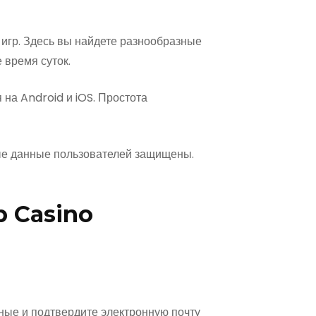
игр. Здесь вы найдете разнообразные
 время суток.
 на Android и iOS. Простота
ые данные пользователей защищены.
p Casino
ные и подтвердите электронную почту