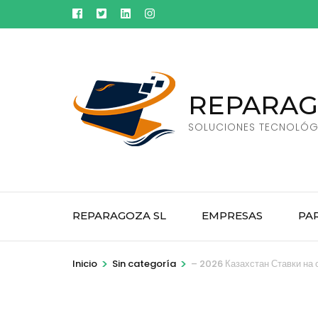
Saltar
al
contenido
(presiona
la
REPARAG
tecla
SOLUCIONES TECNOLÓG
Intro)
REPARAGOZA SL
EMPRESAS
PA
>
>
Inicio
Sin categoría
– 2026 Казахстан Ставки на 