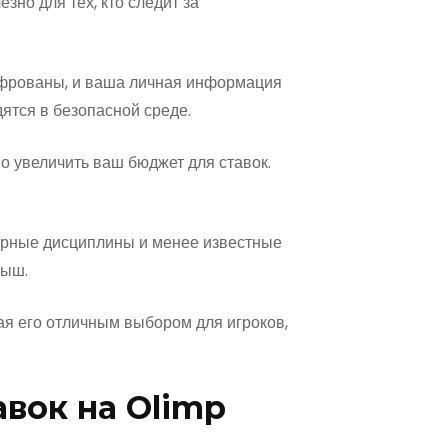
езно для тех, кто следит за
шифрованы, и ваша личная информация
ятся в безопасной среде.
о увеличить ваш бюджет для ставок.
лярные дисциплины и менее известные
рыш.
ая его отличным выбором для игроков,
вок на Olimp