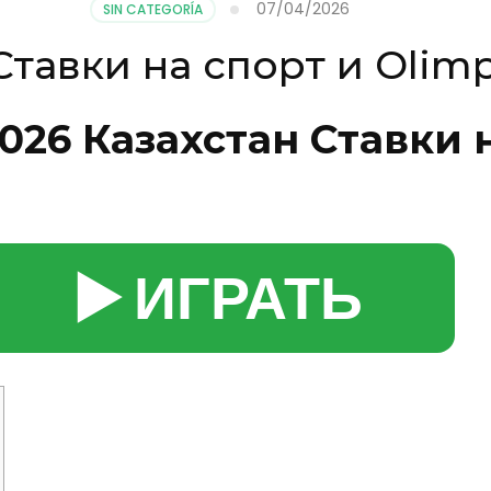
07/04/2026
SIN CATEGORÍA
Ставки на спорт и Olimp 
026 Казахстан Ставки 
▶️ ИГРАТЬ