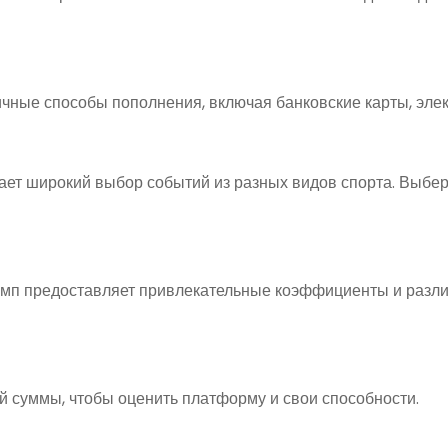
ичные способы пополнения, включая банковские карты, эле
ает широкий выбор событий из разных видов спорта. Выбер
мп предоставляет привлекательные коэффициенты и различ
й суммы, чтобы оценить платформу и свои способности.