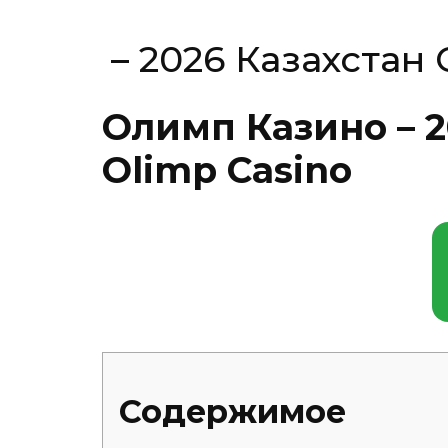
– 2026 Казахстан 
Олимп Казино – 2
Olimp Casino
Содержимое