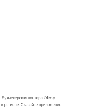
р. Букмекерская контора Olimp
 в регионе. Скачайте приложение