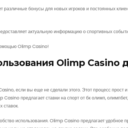
ет различные бонусы для новых игроков и постоянных клиен
редоставляет актуальную информацию о спортивных событи
 помощью Olimp Casino!
ьзования Olimp Casino д
sino, если вы еще не сделали этого. Этот процесс прост и 
 Casino предлагает ставки на спорт от бк олимп, олимпбет, 
 ставок.
обство использования. Olimp Casino предлагает удобное п