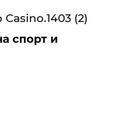
Casino.1403 (2)
на спорт и