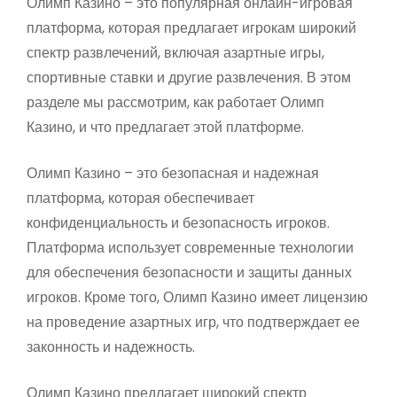
Олимп Казино – это популярная онлайн-игровая
платформа, которая предлагает игрокам широкий
спектр развлечений, включая азартные игры,
спортивные ставки и другие развлечения. В этом
разделе мы рассмотрим, как работает Олимп
Казино, и что предлагает этой платформе.
Олимп Казино – это безопасная и надежная
платформа, которая обеспечивает
конфиденциальность и безопасность игроков.
Платформа использует современные технологии
для обеспечения безопасности и защиты данных
игроков. Кроме того, Олимп Казино имеет лицензию
на проведение азартных игр, что подтверждает ее
законность и надежность.
Олимп Казино предлагает широкий спектр