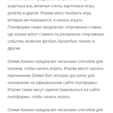
азартных игр, включая слоты, карточные игры,
рулетку и другие. Игроки могут выбрать игру,
которая им понравится, и начать играть.
Платформа также предлагает спортивные ставки,
где игроки могут ставить на различные спортивные
события, включая футбол, баскетбол, теннис и
другие.
Олимп Казино предлагает несколько способов для
игроков, чтобы начать играть. Игроки могут скачать
приложение Олимп Бет, которое доступно для
скачивания на официальном сайте платформы.
Игроки также могут зарегистрироваться на сайте
платформы, чтобы начать играть.
Олимп Казино предлагает несколько способов для