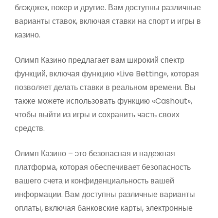
блэкджек, покер и другие. Вам доступны различные
варианты ставок, включая ставки на спорт и игры в
казино.
Олимп Казино предлагает вам широкий спектр
функций, включая функцию «Live Betting», которая
позволяет делать ставки в реальном времени. Вы
также можете использовать функцию «Cashout»,
чтобы выйти из игры и сохранить часть своих
средств.
Олимп Казино – это безопасная и надежная
платформа, которая обеспечивает безопасность
вашего счета и конфиденциальность вашей
информации. Вам доступны различные варианты
оплаты, включая банковские карты, электронные