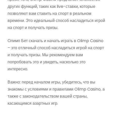
других функций, таких как live-ставки, которые
позволяют вам ставить на спорт в реальном
времени. Это идеальный способ насладиться игрой
на спорт и получать призы.
Олимп Бет скачать и начать играть в Olimp Casino
– это отличный способ насладиться игрой на спорт
и получать призы. Мы рекомендуем вам
попробовать это и увидеть, насколько это
интересно.
Важно: перед началом игры, убедитесь, что вы
знакомы с условиями и правилами Olimp Casino, а
также с законодательством вашей страны,
касающимся азартных игр.