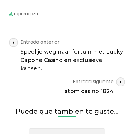
reparagoza
Navegación
Entrada anterior
de
Speel je weg naar fortuin met Lucky
las
Capone Casino en exclusieve
entradas
kansen.
Entrada siguiente
atom casino 1824
Puede que también te guste...