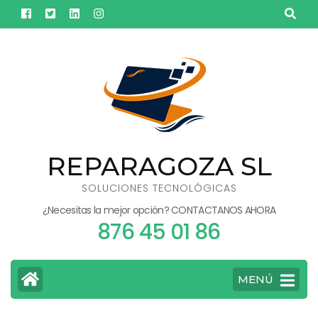
Saltar
al
contenido
(presiona
la
tecla
Intro)
REPARAGOZA SL
SOLUCIONES TECNOLÓGICAS
¿Necesitas la mejor opción? CONTACTANOS AHORA
876 45 01 86
MENÚ