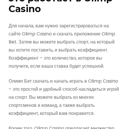
Casino
Для начала, вам нужно зарегистрироваться на
сайте Olimp Casino и скачать приложение Olimp
Bet. Затем вы можете выбрать спорт, на который
вы хотите поставить, и выбрать коэффициент.
Коэффициент – это количество, которое вы
получите, если ваша ставка будет успешной.
Олимп Бет скачать и начать играть в Olimp Casino
– это простой и удобный способ насладиться игрой
на спорт. Вы можете выбрать из многих
спортсменов и команд, а также выбрать
коэффициент, который вам понравится.
Кроме того, Olimp Casino предлагает множество