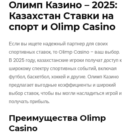
Олимп Казино – 2025:
Казахстан Ставки на
спорт и Olimp Casino
Если вы ищете надежный партнер для своих
спортивных ставок, то Olimp Casino – ваш выбор.
В 2025 году, казахстанские игроки получат доступ к
широкому спектру спортивных событий, включая
футбол, баскетбол, хоккей и другие. Олимп Казино
предлагает выгодные коэффициенты и широкий
выбор ставок, чтобы вы могли насладиться игрой и
получать прибыль.
Преимущества Olimp
Casino