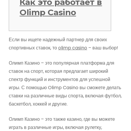
Как это работает в
Olimp Casino
Если вы ищете надежный партнер для своих
спортивных ставок, то
olimp casino
– ваш выбор!
Олимп Казино – это популярная платформа для
ставок на спорт, которая предлагает широкий
спектр функций и инструментов для успешной
игры. С помощью Olimp Casino вы сможете делать
ставки на различные виды спорта, включая футбол,
баскетбол, хоккей и другие.
Олимп Казино – это также казино, где вы можете
играть в различные игры, включая рулетку,