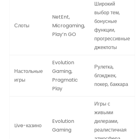
Широкий
выбор тем,
NetEnt,
бонусные
Слоты
Microgaming,
функции,
Play’n GO
прогрессивные
джекпоты
Evolution
Рулетка,
Настольные
Gaming,
блэкджек,
игры
Pragmatic
покер, баккара
Play
Игры с
живыми
Evolution
дилерами,
Live-казино
Gaming
реалистичная
атмосфера