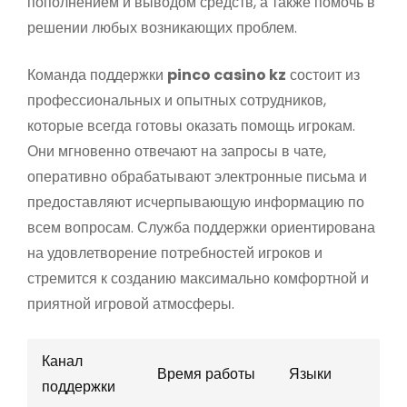
пополнением и выводом средств, а также помочь в
решении любых возникающих проблем.
Команда поддержки
pinco casino kz
состоит из
профессиональных и опытных сотрудников,
которые всегда готовы оказать помощь игрокам.
Они мгновенно отвечают на запросы в чате,
оперативно обрабатывают электронные письма и
предоставляют исчерпывающую информацию по
всем вопросам. Служба поддержки ориентирована
на удовлетворение потребностей игроков и
стремится к созданию максимально комфортной и
приятной игровой атмосферы.
Канал
Время работы
Языки
поддержки