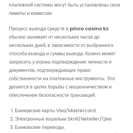
платежной системы могут быть установлены свои
лимиты и комиссии.
Процесс вывода средств в
pinco casino kz
обычно занимает от нескольких часов до
нескольких дней, в зависимости от выбранного
способа вывода и суммы вывода. Казино может
запросить у игрока подтверждение личности и
документов, подтверждающих право
собственности на платежные инструменты. Это
делается в целях борьбы с мошенничеством и
обеспечения безопасности транзакций.
Банковские карты Visa/Mastercard.
Электронные кошельки Skrill/Neteller/Qiwi.
Банковские переводы.