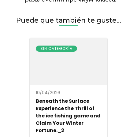
Puede que también te guste...
SIN CATEGORÍA
10/04/2026
Beneath the Surface
Experience the Thrill of
the ice fishing game and
Claim Your Winter
Fortune._2