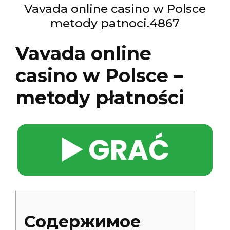
Vavada online casino w Polsce
metody patnoci.4867
Vavada online
casino w Polsce –
metody płatności
▶️ GRAĆ
Содержимое