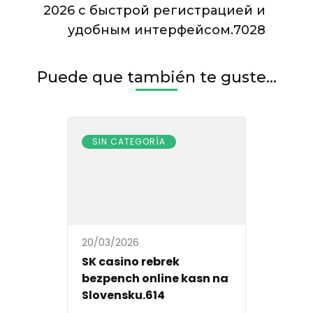
2026 с быстрой регистрацией и
удобным интерфейсом.7028
Puede que también te guste...
SIN CATEGORÍA
20/03/2026
SK casino rebrek
bezpench online kasn na
Slovensku.614