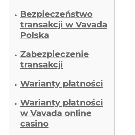
Bezpieczeństwo
transakcji w Vavada
Polska
Zabezpieczenie
transakcji
Warianty płatności
Warianty płatności
w Vavada online
casino