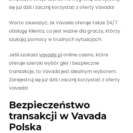
się już dziś i zacznij korzystać z oferty Vavada!
Warto zauważyć, że Vavada oferuje także 24/7
obsługę klienta, co jest ważne dla graczy, którzy
szukają pomocy w trudnych sytuacjach.
Jeśli szukasz
vavada pl
online casino, które
oferuje szeroki wybór gier i bezpieczne
transakcje, to Vavada jest idealnym wyborem.
Zarejestruj się już dziś i zacznij korzystać z oferty
Vavada!
Bezpieczeństwo
transakcji w Vavada
Polska