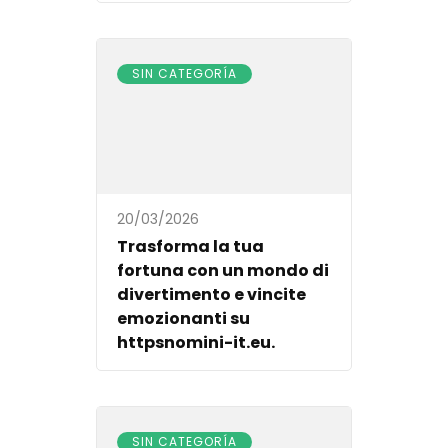
SIN CATEGORÍA
20/03/2026
Trasforma la tua
fortuna con un mondo di
divertimento e vincite
emozionanti su
httpsnomini-it.eu.
SIN CATEGORÍA