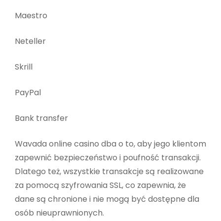
Maestro
Neteller
Skrill
PayPal
Bank transfer
Wavada online casino dba o to, aby jego klientom
zapewnić bezpieczeństwo i poufność transakcji.
Dlatego też, wszystkie transakcje są realizowane
za pomocą szyfrowania SSL, co zapewnia, że
dane są chronione i nie mogą być dostępne dla
osób nieuprawnionych.