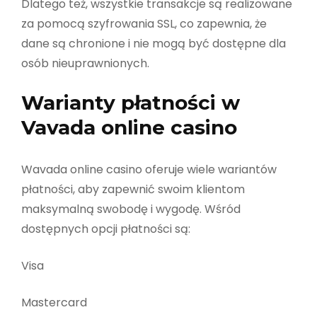
Dlatego też, wszystkie transakcje są realizowane
za pomocą szyfrowania SSL, co zapewnia, że
dane są chronione i nie mogą być dostępne dla
osób nieuprawnionych.
Warianty płatności w
Vavada online casino
Wavada online casino oferuje wiele wariantów
płatności, aby zapewnić swoim klientom
maksymalną swobodę i wygodę. Wśród
dostępnych opcji płatności są:
Visa
Mastercard