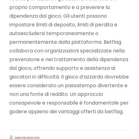
proprio comportamento e a prevenire la
dipendenza dal gioco. Gli utenti possono
impostare limiti di deposito, limiti di perdita e
autoescludersi temporaneamente o
permanentemente dalla piattaforma. Betflag
collabora con organizzazioni specializzate nella
prevenzione e nel trattamento della dipendenza
dal gioco, offrendo supporto e assistenza ai
giocatori in difficoltà. Il gioco d’azzardo dovrebbe
essere considerato un passatempo divertente e
non una fonte di reddito. Un approccio
consapevole e responsabile è fondamentale per
godere appieno dei vantaggi offerti da betflag.
reparagoza