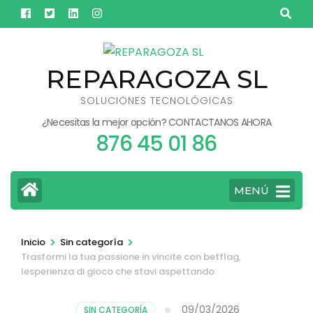
Saltar
al
contenido
(presiona
REPARAGOZA SL
la
SOLUCIONES TECNOLÓGICAS
tecla
¿Necesitas la mejor opción? CONTACTANOS AHORA
Intro)
876 45 01 86
MENÚ
>
>
Inicio
Sin categoría
Trasformi la tua passione in vincite con betflag,
lesperienza di gioco che stavi aspettando
09/03/2026
SIN CATEGORÍA