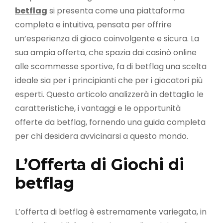
betflag
si presenta come una piattaforma
completa e intuitiva, pensata per offrire
un’esperienza di gioco coinvolgente e sicura. La
sua ampia offerta, che spazia dai casinò online
alle scommesse sportive, fa di betflag una scelta
ideale sia per i principianti che per i giocatori più
esperti. Questo articolo analizzerà in dettaglio le
caratteristiche, i vantaggi e le opportunità
offerte da betflag, fornendo una guida completa
per chi desidera avvicinarsi a questo mondo.
L’Offerta di Giochi di
betflag
L’offerta di betflag è estremamente variegata, in