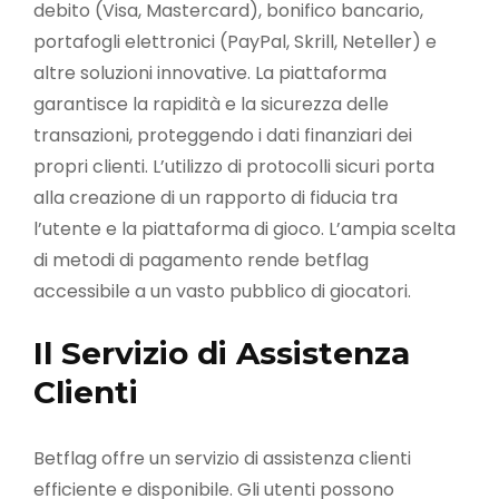
debito (Visa, Mastercard), bonifico bancario,
portafogli elettronici (PayPal, Skrill, Neteller) e
altre soluzioni innovative. La piattaforma
garantisce la rapidità e la sicurezza delle
transazioni, proteggendo i dati finanziari dei
propri clienti. L’utilizzo di protocolli sicuri porta
alla creazione di un rapporto di fiducia tra
l’utente e la piattaforma di gioco. L’ampia scelta
di metodi di pagamento rende betflag
accessibile a un vasto pubblico di giocatori.
Il Servizio di Assistenza
Clienti
Betflag offre un servizio di assistenza clienti
efficiente e disponibile. Gli utenti possono