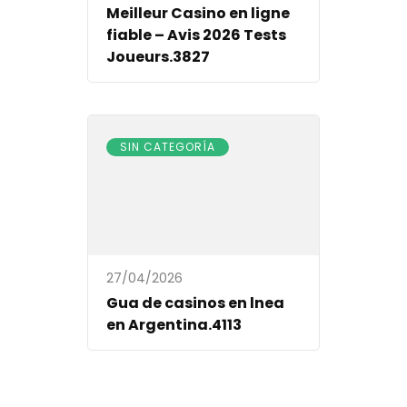
Meilleur Casino en ligne
fiable – Avis 2026 Tests
Joueurs.3827
SIN CATEGORÍA
27/04/2026
Gua de casinos en lnea
en Argentina.4113