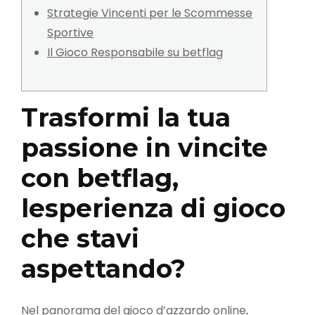
Strategie Vincenti per le Scommesse
Sportive
Il Gioco Responsabile su betflag
Trasformi la tua
passione in vincite
con betflag,
lesperienza di gioco
che stavi
aspettando?
Nel panorama del gioco d’azzardo online,