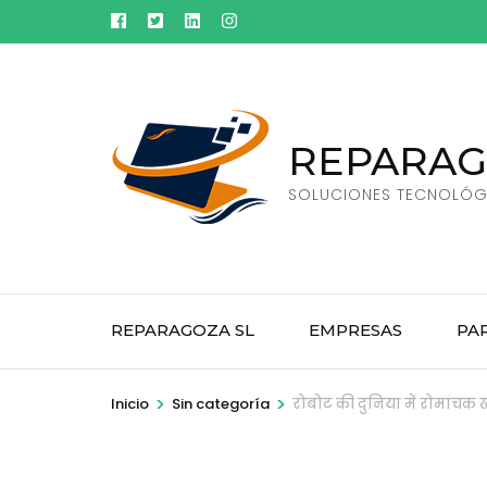
Saltar
al
contenido
(presiona
la
REPARAG
tecla
SOLUCIONES TECNOLÓG
Intro)
REPARAGOZA SL
EMPRESAS
PA
>
>
Inicio
Sin categoría
रोबोट की दुनिया में रोमांचक