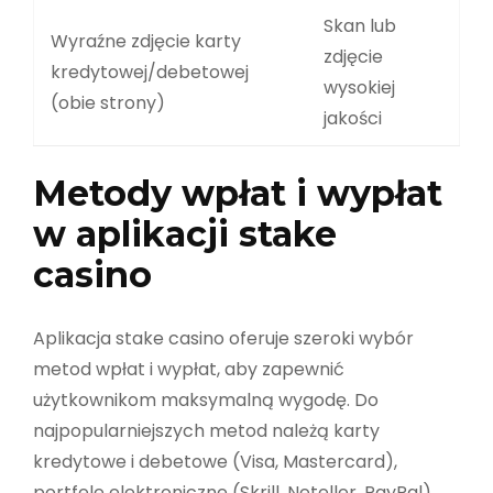
Skan lub
Wyraźne zdjęcie karty
zdjęcie
kredytowej/debetowej
wysokiej
(obie strony)
jakości
Metody wpłat i wypłat
w aplikacji stake
casino
Aplikacja stake casino oferuje szeroki wybór
metod wpłat i wypłat, aby zapewnić
użytkownikom maksymalną wygodę. Do
najpopularniejszych metod należą karty
kredytowe i debetowe (Visa, Mastercard),
portfele elektroniczne (Skrill, Neteller, PayPal)