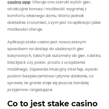
casino app
. Oferuje ona szeroki wybór gier,
atrakcyjne bonusy i możliwość wygranej z
komfortu własnego domu. Warto jednak
dokładnie zrozumieć, czym jest ta aplikacja i jakie
możliwości oferuje.
Aplikacja stake casino jest nowoczesnym
sposobem na dostęp do ulubionych gier
kasynowych, takich jak automaty do gier, ruletka,
blackjack czy poker, prosto z urządzenia
mobilnego. Zapewnia intuicyjny interfejs, wysoki
poziom bezpieczeństwa i płynne działanie, co
sprawia, że granie staje się jeszcze bardziej
przyjemne i angażujące.
Co to jest stake casino