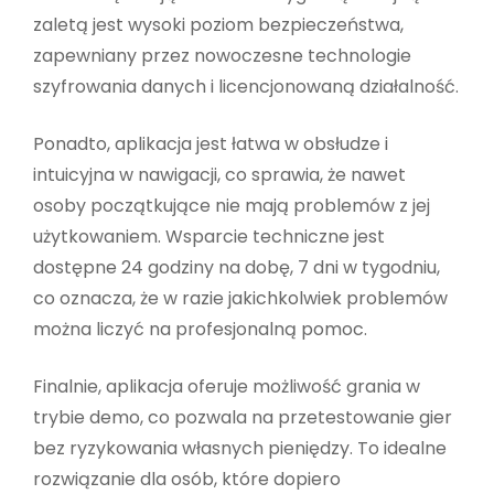
zaletą jest wysoki poziom bezpieczeństwa,
zapewniany przez nowoczesne technologie
szyfrowania danych i licencjonowaną działalność.
Ponadto, aplikacja jest łatwa w obsłudze i
intuicyjna w nawigacji, co sprawia, że nawet
osoby początkujące nie mają problemów z jej
użytkowaniem. Wsparcie techniczne jest
dostępne 24 godziny na dobę, 7 dni w tygodniu,
co oznacza, że w razie jakichkolwiek problemów
można liczyć na profesjonalną pomoc.
Finalnie, aplikacja oferuje możliwość grania w
trybie demo, co pozwala na przetestowanie gier
bez ryzykowania własnych pieniędzy. To idealne
rozwiązanie dla osób, które dopiero