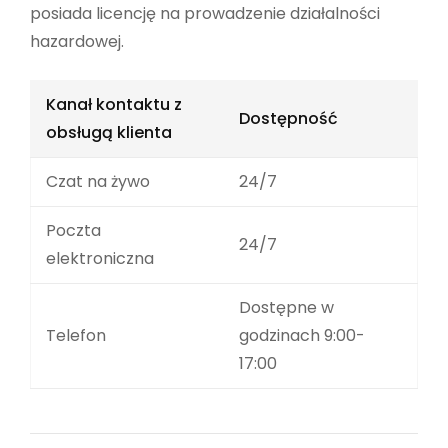
posiada licencję na prowadzenie działalności
hazardowej.
Kanał kontaktu z
Dostępność
obsługą klienta
Czat na żywo
24/7
Poczta
24/7
elektroniczna
Dostępne w
Telefon
godzinach 9:00-
17:00