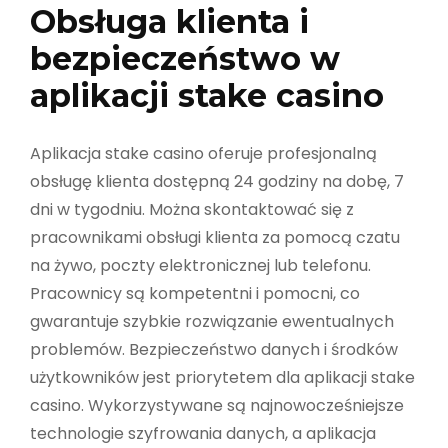
Obsługa klienta i
bezpieczeństwo w
aplikacji stake casino
Aplikacja stake casino oferuje profesjonalną
obsługę klienta dostępną 24 godziny na dobę, 7
dni w tygodniu. Można skontaktować się z
pracownikami obsługi klienta za pomocą czatu
na żywo, poczty elektronicznej lub telefonu.
Pracownicy są kompetentni i pomocni, co
gwarantuje szybkie rozwiązanie ewentualnych
problemów. Bezpieczeństwo danych i środków
użytkowników jest priorytetem dla aplikacji stake
casino. Wykorzystywane są najnowocześniejsze
technologie szyfrowania danych, a aplikacja