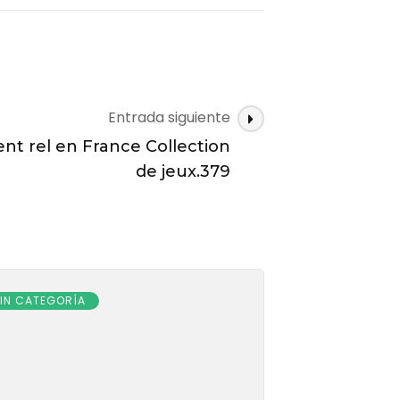
Entrada siguiente
ent rel en France Collection
de jeux.379
IN CATEGORÍA