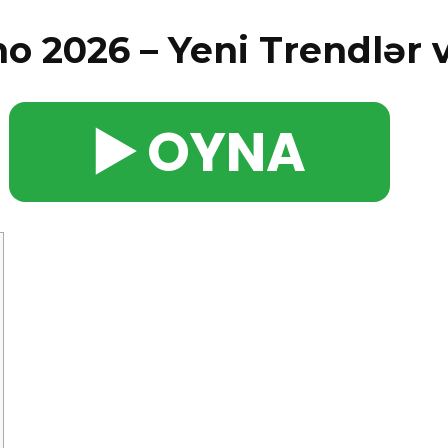
o 2026 – Yeni Trendlər 
▶️ OYNA