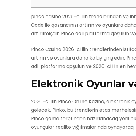
pinco casino
2026-ci ilin trendlərindən və i
Code ilə qazancınızı artırın və oyunlara daha
artırılmışdır. Pinco adlı platforma qoşulun v
Pinco Casino 2026-ci ilin trendlərindən isti
artırın və oyunlara daha kolay giriş edin. Pi
adlı platforma qoşulun və 2026-ci ilin en hey
Elektronik Oyunlar v
2026-cı ilin Pinco Online Kazino, elektronik o
gələcək. Pinko, bu trendlərin əsas mərhələs
Pinco game tərəfindən hazırlanacaq yeni pla
oyunçular realitə yığılmalarında oynayaraq, o