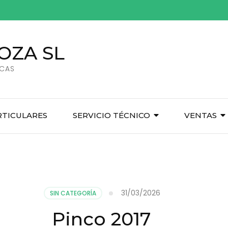
OZA SL
ICAS
RTICULARES
SERVICIO TÉCNICO
VENTAS
31/03/2026
SIN CATEGORÍA
Pinco 2017