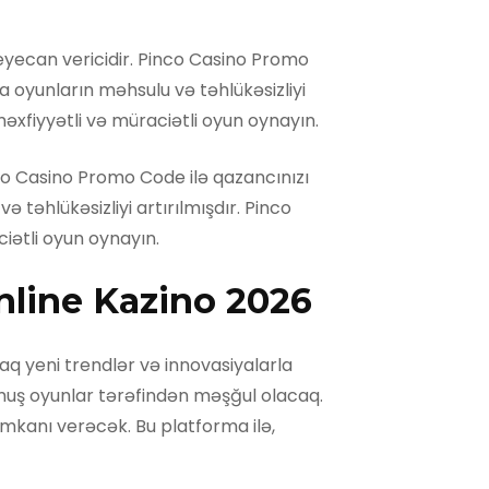
eyecan vericidir. Pinco Casino Promo
a oyunların məhsulu və təhlükəsizliyi
məxfiyyətli və müraciətli oyun oynayın.
nco Casino Promo Code ilə qazancınızı
 təhlükəsizliyi artırılmışdır. Pinco
ciətli oyun oynayın.
Online Kazino 2026
acaq yeni trendlər və innovasiyalarla
nmuş oyunlar tərəfindən məşğul olacaq.
mkanı verəcək. Bu platforma ilə,