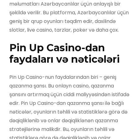
məlumatları Azərbaycanlılar üçün anlayışlı bir
şəkildə verilir. Bu platforma, Azərbaycanlılar üçün
geniş bir qrup oyunları təqdim edir, daxilində
slotlar, live casino, tarzlar, poker və daha çox.
Pin Up Casino-dan
faydaları və nəticələri
Pin Up Casino-nun faydalarından biri – geniş
qazanma şansı. Bu onlayn casino, qazanma
şansını artırmaq üçün ciddi maliyyəsindən istifadə
edir. Pin Up Casino-dan qazanma şansı ilə bağlı
nəticələr, oyunların təhlili və statistiklərə görə də
dəqiqliklənib və onlar dəqiqliklənən qazanma
stratejilərinə malikdir. Bu, oyunların təhlili və
statistiklərə görə də dəqiqliklənib və onlar