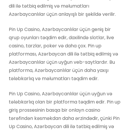
dili ilə tətbiq edilmiş və məlumatları
Azərbaycanlılar üçün anlayışlı bir şəkildə verilir.
Pin Up Casino, Azərbaycanlılar üçün geniş bir
qrup oyunları təqdim edir, daxilində slotlar, live
casino, tarzlar, poker və daha çox. Pin up
platforması, Azərbaycan dili ilə tətbiq edilmiş və
Azərbaycanlılar üçün uyğun veb-saytlardır. Bu
platforma, Azərbaycanlılar üçün daha yaxşı
tələbkarlıq və məlumatları təqdim edir.
Pin Up Casino, Azərbaycanlılar üçün uyğun və
tələbkarlıq olan bir platforma təqdim edir. Pin up
giriş prossesinin basqa bir onlayn casino
tərəfindən kəsməkdan daha ərzindədir, çünki Pin
Up Casino, Azərbaycan dili ilə tətbiq edilmiş və