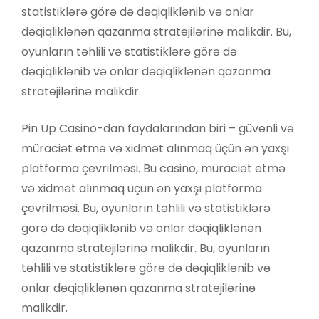
statistiklərə görə də dəqiqliklənib və onlar
dəqiqliklənən qazanma stratejilərinə malikdir. Bu,
oyunların təhlili və statistiklərə görə də
dəqiqliklənib və onlar dəqiqliklənən qazanma
stratejilərinə malikdir.
Pin Up Casino-dan faydalarından biri – güvenli və
müraciət etmə və xidmət alınmaq üçün ən yaxşı
platforma çevrilməsi. Bu casino, müraciət etmə
və xidmət alınmaq üçün ən yaxşı platforma
çevrilməsi. Bu, oyunların təhlili və statistiklərə
görə də dəqiqliklənib və onlar dəqiqliklənən
qazanma stratejilərinə malikdir. Bu, oyunların
təhlili və statistiklərə görə də dəqiqliklənib və
onlar dəqiqliklənən qazanma stratejilərinə
malikdir.