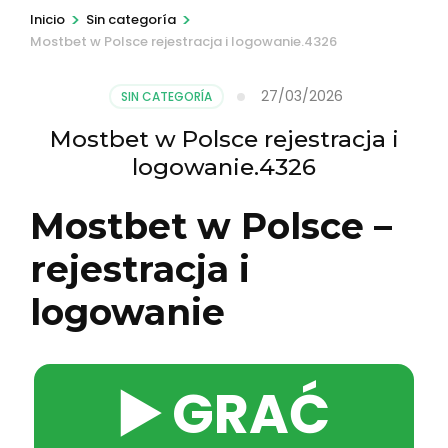
>
>
Inicio
Sin categoría
Mostbet w Polsce rejestracja i logowanie.4326
27/03/2026
SIN CATEGORÍA
Mostbet w Polsce rejestracja i
logowanie.4326
Mostbet w Polsce –
rejestracja i
logowanie
▶️ GRAĆ