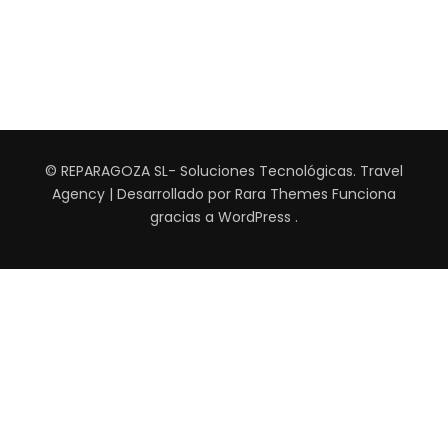
© REPARAGOZA SL- Soluciones Tecnológicas.
Travel
Agency | Desarrollado por
Rara Themes
Funciona
gracias a
WordPress
.