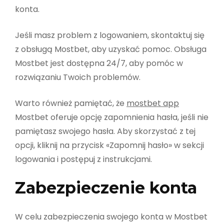
konta.
Jeśli masz problem z logowaniem, skontaktuj się
z obsługą Mostbet, aby uzyskać pomoc. Obsługa
Mostbet jest dostępna 24/7, aby pomóc w
rozwiązaniu Twoich problemów.
Warto również pamiętać, że
mostbet app
Mostbet oferuje opcję zapomnienia hasła, jeśli nie
pamiętasz swojego hasła. Aby skorzystać z tej
opcji, kliknij na przycisk «Zapomnij hasło» w sekcji
logowania i postępuj z instrukcjami.
Zabezpieczenie konta
W celu zabezpieczenia swojego konta w Mostbet