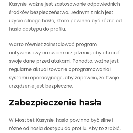
Kasynie, ważne jest zastosowanie odpowiednich
środków bezpieczeństwa. Jednym z nich jest
użycie silnego hasła, które powinno być różne od
hasła dostępu do profilu.
Warto również zainstalować program
antywirusowy na swoim urządzeniu, aby chronić
swoje dane przed atakami. Ponadto, ważne jest
regularne aktualizowanie oprogramowania i
systemu operacyjnego, aby zapewnić, że Twoje
urządzenie jest bezpieczne.
Zabezpieczenie hasła
W Mostbet Kasynie, hasło powinno być silne i
różne od hasła dostępu do profilu. Aby to zrobić,