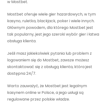
w Mostbet.
Mostbet oferuje wiele gier hazardowych, w tym
kasyno, ruletka, blackjack, poker i wiele innych.
Głównym powodem, dla którego Mostbet jest
tak popularny, jest jego szeroki wybór gier i łatwa
obsługa klienta.
Jeśli masz jakiekolwiek pytania lub problem z
logowaniem się do Mostbet, zawsze możesz
skontaktować się z obsługą klienta, która jest
dostępna 24/7.
Warto zauważyć, że Mostbet jest legalnym
kasynem online w Polsce, a jego usługi są
regulowane przez polskie władze.