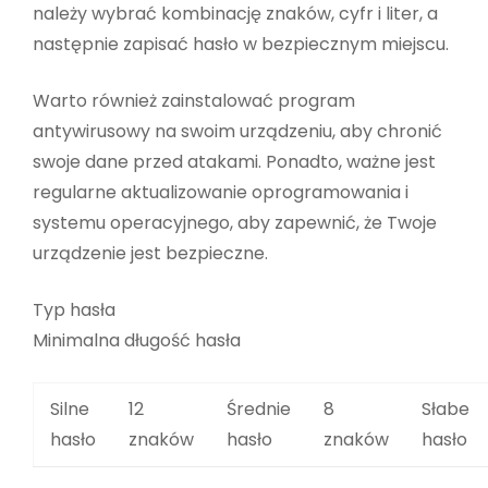
należy wybrać kombinację znaków, cyfr i liter, a
następnie zapisać hasło w bezpiecznym miejscu.
Warto również zainstalować program
antywirusowy na swoim urządzeniu, aby chronić
swoje dane przed atakami. Ponadto, ważne jest
regularne aktualizowanie oprogramowania i
systemu operacyjnego, aby zapewnić, że Twoje
urządzenie jest bezpieczne.
Typ hasła
Minimalna długość hasła
Silne
12
Średnie
8
Słabe
hasło
znaków
hasło
znaków
hasło