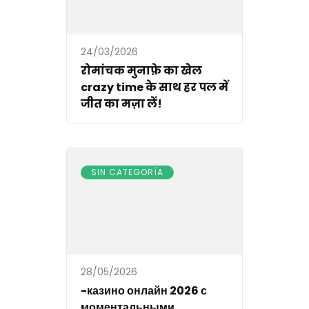
24/03/2026
रोमांचक मुनाफ़े का खेल
crazy time के साथ हर पल में
जीत का मज़ा लें!
SIN CATEGORÍA
28/05/2026
-казино онлайн 2026 с
моментальными