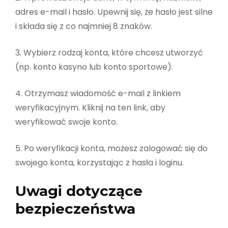
adres e-mail i hasło. Upewnij się, że hasło jest silne
i składa się z co najmniej 8 znaków.
3. Wybierz rodzaj konta, które chcesz utworzyć
(np. konto kasyno lub konto sportowe).
4. Otrzymasz wiadomość e-mail z linkiem
weryfikacyjnym. Kliknij na ten link, aby
weryfikować swoje konto.
5. Po weryfikacji konta, możesz zalogować się do
swojego konta, korzystając z hasła i loginu.
Uwagi dotyczące
bezpieczeństwa