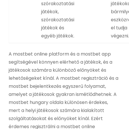
szórakoztatási
játékok
játékok,
bármily
szórakoztatási
eszközrő
játékok és
el tudja
egyéb játékok.
végezni.
A mostbet online platform és a mostbet app
segítségével könnyen elérhető a játékok, és a
játékosok számára különböző előnyöket és
lehetőségeket kínál. A mostbet regisztráció és a
mostbet bejelentkezés egyszerű folyamat,
amelyet a játékosok gyakran ismétlődhetnek. A
mostbet hungary oldala különösen érdekes,
mert a helyi játékosok számára kialakított
szolgáltatásokat és előnyöket kínál. Ezért
érdemes regisztrálni a mostbet online