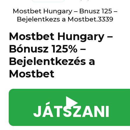
Mostbet Hungary – Bnusz 125 –
Bejelentkezs a Mostbet.3339
Mostbet Hungary –
Bónusz 125% –
Bejelentkezés a
Mostbet
▶️
JÁTSZANI