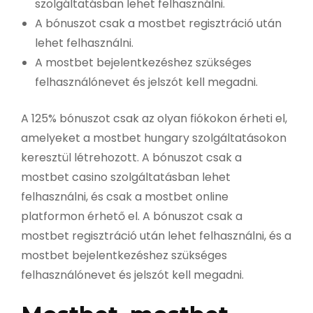
szolgáltatásban lehet felhasználni.
A bónuszot csak a mostbet regisztráció után
lehet felhasználni.
A mostbet bejelentkezéshez szükséges
felhasználónevet és jelszót kell megadni.
A 125% bónuszot csak az olyan fiókokon érheti el,
amelyeket a mostbet hungary szolgáltatásokon
keresztül létrehozott. A bónuszot csak a
mostbet casino szolgáltatásban lehet
felhasználni, és csak a mostbet online
platformon érhető el. A bónuszot csak a
mostbet regisztráció után lehet felhasználni, és a
mostbet bejelentkezéshez szükséges
felhasználónevet és jelszót kell megadni.