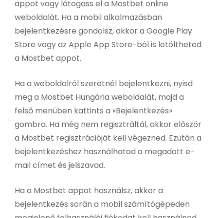
appot vagy látogass el a Mostbet online
weboldalát. Ha a mobil alkalmazásban
bejelentkezésre gondolsz, akkor a Google Play
Store vagy az Apple App Store-ból is letöltheted
a Mostbet appot.
Ha a weboldalról szeretnél bejelentkezni, nyisd
meg a Mostbet Hungária weboldalát, majd a
felső menüben kattints a «Bejelentkezés»
gombra. Ha még nem regisztráltál, akkor először
a Mostbet regisztrációját kell végezned. Ezután a
bejelentkezéshez használhatod a megadott e-
mail címet és jelszavad.
Ha a Mostbet appot használsz, akkor a
bejelentkezés során a mobil számítógépeden
megjelenő felhasználói fiókodat kell használnod.