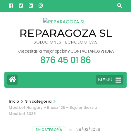
Saltar
al
contenido
(presiona
REPARAGOZA SL
la
SOLUCIONES TECNOLÓGICAS
tecla
¿Necesitas la mejor opción? CONTACTANOS AHORA
Intro)
876 45 01 86
MENÚ
>
>
Inicio
Sin categoría
Mostbet Hungary – Bnusz 125 – Bejelentkezs a
Mostbet.3339
29/03/2026
SIN CATEGORÍA