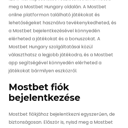
meg a Mostbet Hungary oldalán. A Mostbet
online platformon található játékokat és
lehetőségeket használva tevékenykedheted, és
a Mostbet bejelentkezésével könnyedén
elérheted a játékokat és a bonuszokat. A
Mostbet Hungary szolgáltatásai közül
választhatsz a legjobb játékodra, és a Mostbet
app segítségével könnyedén elérheted a
játékokat bármilyen eszközről.
Mostbet fiók
bejelentkezése
Mostbet fiókjához bejelentkezni egyszerűen, de
biztonságosan. Először is, nyisd meg a Mostbet