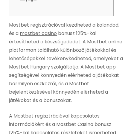
Mostbet regisztrációval kezdheted a kalandod,
és a
mostbet casino
bonusz 125%-kal
értesítheted a készségededet. A Mostbet online
platformon található különböző játékokkal és
lehetőségekkel tevékenykedheted, amelyeket a
Mostbet Hungary szolgáltatja. A Mostbet app
segítségével könnyedén elérheted a játékokat
bármilyen eszközről, és a Mostbet
bejelentkezésével könnyedén elérheted a
játékokat és a bonuszokat.
A Mostbet regisztrációval kapcsolatos
információkért és a Mostbet Casino bonusz
125%-kal kapcsolatos részleteket ismerheted