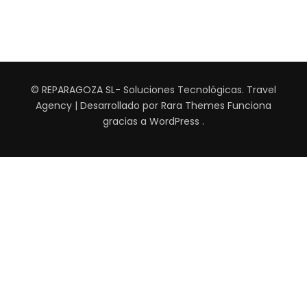
© REPARAGOZA SL- Soluciones Tecnológicas.
Travel
Agency | Desarrollado por
Rara Themes
Funciona
gracias a
WordPress
.