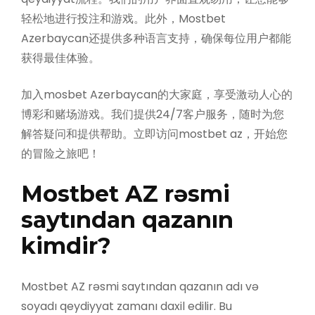
轻松地进行投注和游戏。此外，Mostbet
Azerbaycan还提供多种语言支持，确保每位用户都能
获得最佳体验。
加入mosbet Azerbaycan的大家庭，享受激动人心的
博彩和赌场游戏。我们提供24/7客户服务，随时为您
解答疑问和提供帮助。立即访问mostbet az，开始您
的冒险之旅吧！
Mostbet AZ rəsmi
saytından qazanın
kimdir?
Mostbet AZ rəsmi saytından qazanın adı və
soyadı qeydiyyat zamanı daxil edilir. Bu