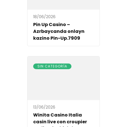
18/06/2026
Pin Up Casino –
Azrbaycanda onlayn
kazino Pin-Up.7909
SIN CATEGORÍA
13/06/2026
Winita Casino Italia
casin live con croupier