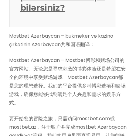
bilərsiniz?
Mostbet Azerbaycan – bukmeker və kazino
şirkətinin Azerbaycan共和国语翻译：
Mostbet Azerbaycan – Mostbet博彩和赌场公司的
官方网站。无论您是寻求刺激的博彩体验还是希望在安
全的环境中享受赌场游戏，Mostbet Azerbaycan都
是您的理想选择。我们的平台提供多种博彩选项和赌场
游戏，确保您能够找到满足个人兴趣和需求的娱乐方
式。
要开始您的冒险之旅，只需访问mostbet.com或
mostbet.az，注册账户并完成mostbet Azerbaycan
qeydiyyat流程。我们的用户界面直观易用，让您能够