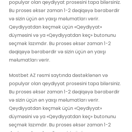
populyar olan qeydiyyat prosesini tapa bilərsiniz.
Bu proses əksər zaman 1-2 dəqiqəyə bərabərdir
və sizin üçün ən yaxşı məlumatları verir.
Qeydiyyatdan keçmək üçün «Qeydiyyat»
düyməsini və ya «Qeydiyyatdan keç» butonunu
seçmək lazımdır. Bu proses əksər zaman 1-2
dəqiqəyə bərabərdir və sizin üçün ən yaxşı
məlumatları verir.
Mostbet AZ rəsmi saytında dəstəklənən və
populyar olan qeydiyyat prosesini tapa bilərsiniz.
Bu proses əksər zaman 1-2 dəqiqəyə bərabərdir
və sizin üçün ən yaxşı məlumatları verir.
Qeydiyyatdan keçmək üçün «Qeydiyyat»
düyməsini və ya «Qeydiyyatdan keç» butonunu
seçmək lazımdır. Bu proses əksər zaman 1-2