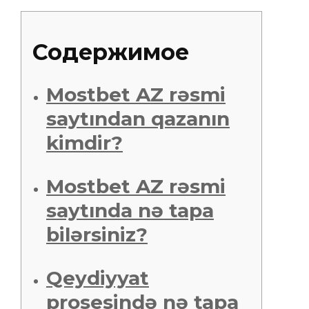
Содержимое
Mostbet AZ rəsmi
saytından qazanın
kimdir?
Mostbet AZ rəsmi
saytında nə tapa
bilərsiniz?
Qeydiyyat
prosesində nə tapa