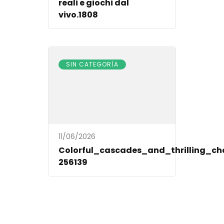
reali e giochi dal
vivo.1808
SIN CATEGORÍA
11/06/2026
Colorful_cascades_and_thrilling_c
256139