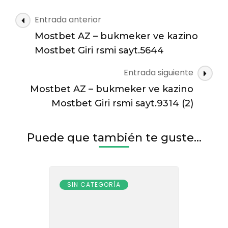
Navegación
Entrada anterior
de
Mostbet AZ – bukmeker ve kazino
las
Mostbet Giri rsmi sayt.5644
entradas
Entrada siguiente
Mostbet AZ – bukmeker ve kazino
Mostbet Giri rsmi sayt.9314 (2)
Puede que también te guste...
SIN CATEGORÍA