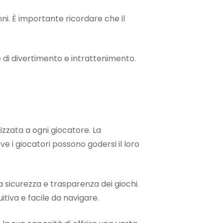
i. È importante ricordare che il
 di divertimento e intrattenimento.
izzata a ogni giocatore. La
e i giocatori possono godersi il loro
 sicurezza e trasparenza dei giochi.
itiva e facile da navigare.