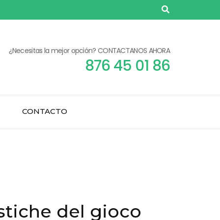
¿Necesitas la mejor opción? CONTACTANOS AHORA
876 45 01 86
CONTACTO
stiche del gioco