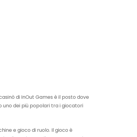
 casinò di InOut Games è il posto dove
uno dei più popolari tra i giocatori
ne e gioco di ruolo. Il gioco è