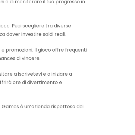
oni e di monitorare il tuo progresso in
oco. Puoi scegliere tra diverse
a dover investire soldi reali.
 promozioni. Il gioco offre frequenti
hances di vincere.
are a iscrivetevi e a iniziare a
frirà ore di divertimento e
Out Games è un’azienda rispettosa dei