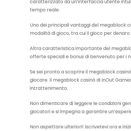
caratterizzato da un’interfaccia utente intuit
tempo reale.
Uno dei principali vantaggi del megablock ca
modalità di gioco, tra cui il gioco per denaro
Altra caratteristica importante del megablo
offerte speciali e bonus di benvenuto per i 
Se sei pronto a scoprire il megablock casinò d
giocare. Il megablock casinò di InOut Games 
intrattenimento.
Non dimenticare di leggere le condizioni gene
giocatori e si impegna a garantire un’esperi
Non aspettare ulteriori! Iscrivetevi ora e in