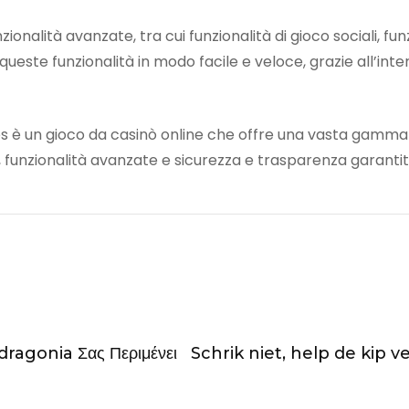
ionalità avanzate, tra cui funzionalità di gioco sociali, funz
este funzionalità in modo facile e veloce, grazie all’inter
s è un gioco da casinò online che offre una vasta gamma di
funzionalità avanzate e sicurezza e trasparenza garantit
dragonia Σας Περιμένει
Schrik niet, help de kip v