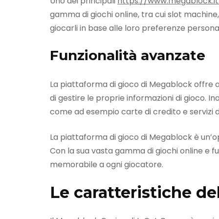
Uno dei principali
https://www.megablock.i
gamma di giochi online, tra cui slot machine, 
giocarli in base alle loro preferenze personal
Funzionalità avanzate
La piattaforma di gioco di Megablock offre 
di gestire le proprie informazioni di gioco. 
come ad esempio carte di credito e servizi 
La piattaforma di gioco di Megablock è un’op
Con la sua vasta gamma di giochi online e fun
memorabile a ogni giocatore.
Le caratteristiche de