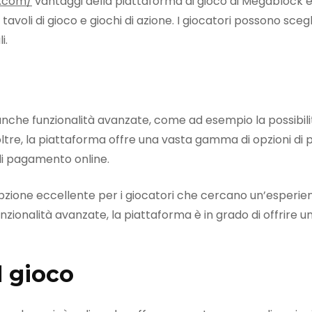
t.com/
vantaggi della piattaforma di gioco di Megablock è 
tavoli di gioco e giochi di azione. I giocatori possono sceg
i.
anche funzionalità avanzate, come ad esempio la possibil
Inoltre, la piattaforma offre una vasta gamma di opzioni d
di pagamento online.
zione eccellente per i giocatori che cercano un’esperienz
zionalità avanzate, la piattaforma è in grado di offrire u
l gioco