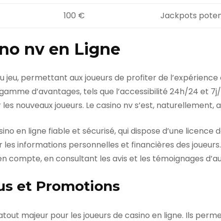
100 €
Jackpots poten
ino nv en Ligne
 du jeu, permettant aux joueurs de profiter de l’expérience
 gamme d’avantages, tels que l’accessibilité 24h/24 et 7j/7
es nouveaux joueurs. Le casino nv s’est, naturellement, a
ino en ligne fiable et sécurisé, qui dispose d’une licence 
es informations personnelles et financières des joueurs. 
 compte, en consultant les avis et les témoignages d’au
us et Promotions
tout majeur pour les joueurs de casino en ligne. Ils perm