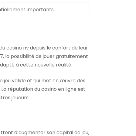
tiellement importants
 du casino nv depuis le confort de leur
, la possibilité de jouer gratuitement
dapté à cette nouvelle réalité.
de jeu valide et qui met en œuvre des
La réputation du casino en ligne est
tres joueurs.
ettent d’augmenter son capital de jeu,