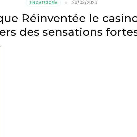
26/03/2026
SIN CATEGORÍA
ue Réinventée le casino 
ers des sensations forte