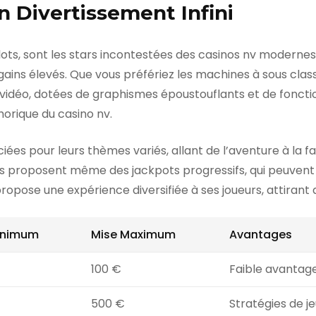
n Divertissement Infini
ts, sont les stars incontestées des casinos nv modernes.
de gains élevés. Que vous préfériez les machines à sous clas
vidéo, dotées de graphismes époustouflants et de fonctio
orique du casino nv.
s pour leurs thèmes variés, allant de l’aventure à la fant
ous proposent même des jackpots progressifs, qui peuven
ropose une expérience diversifiée à ses joueurs, attirant ai
inimum
Mise Maximum
Avantages
100 €
Faible avantag
500 €
Stratégies de j