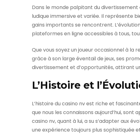
Dans le monde palpitant du divertissement e
ludique immersive et variée. Il représente bien
gains importants se rencontrent. L’évolutio
plateformes en ligne accessibles à tous, tou
Que vous soyez un joueur occasionnel à la r
grâce à son large éventail de jeux, ses prom
divertissement et d’opportunités, attirant un
L’Histoire et l’Évolu
L’histoire du casino nv est riche et fascinan
que nous les connaissons aujourd’hui, sont a
casino nv, quant à lui, a su s’adapter aux év
une expérience toujours plus sophistiquée e