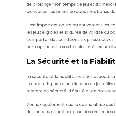
de prolonger son temps de jeu et d’améliore
bienvenue, les bonus de dépôt, les bonus de 
Il est important de lire attentivement les 
les jeux éligibles et la durée de validité d
comporter des conditions trop restrictives. 
correspondent à ses besoins et à ses habitu
La Sécurité et la Fiabil
La sécurité et la fiabilité sont des aspects 
le casino dispose d’une licence de jeu déliv
matière de sécurité, d’équité et de protectio
Vérifiez également que le casino utilise de
des joueurs, et qu’il propose des méthodes 