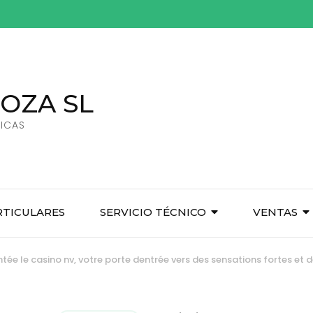
OZA SL
ICAS
RTICULARES
SERVICIO TÉCNICO
VENTAS
tée le casino nv, votre porte dentrée vers des sensations fortes et 