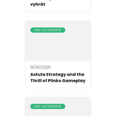
vyhrát
SIN CATEGORÍA
19/05/2026
Astute Strategy and the
Thrill of Plinko Gameplay
SIN CATEGORÍA