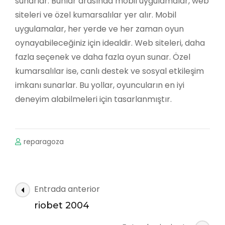
sunarlar. Bunlar arasında mobil uygulamalar, web
siteleri ve özel kumarsalılar yer alır. Mobil
uygulamalar, her yerde ve her zaman oyun
oynayabileceğiniz için idealdir. Web siteleri, daha
fazla seçenek ve daha fazla oyun sunar. Özel
kumarsalılar ise, canlı destek ve sosyal etkileşim
imkanı sunarlar. Bu yollar, oyuncuların en iyi
deneyim alabilmeleri için tasarlanmıştır.
reparagoza
Navegación
Entrada anterior
de
riobet 2004
las