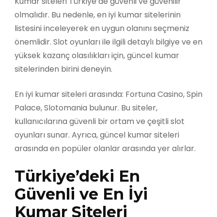
Kumar siteleri Türkiye’de güvenli ve güvenilir
olmalıdır. Bu nedenle, en iyi kumar sitelerinin
listesini inceleyerek en uygun olanını seçmeniz
önemlidir. Slot oyunları ile ilgili detaylı bilgiye ve en
yüksek kazanç olasılıkları için, güncel kumar
sitelerinden birini deneyin.
En iyi kumar siteleri arasında: Fortuna Casino, Spin
Palace, Slotomania bulunur. Bu siteler,
kullanıcılarına güvenli bir ortam ve çeşitli slot
oyunları sunar. Ayrıca, güncel kumar siteleri
arasında en popüler olanlar arasında yer alırlar.
Türkiye’deki En
Güvenli ve En İyi
Kumar Siteleri