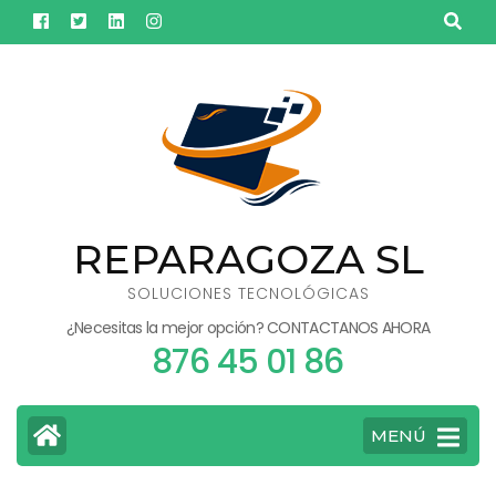
Saltar
al
contenido
(presiona
la
tecla
Intro)
REPARAGOZA SL
SOLUCIONES TECNOLÓGICAS
¿Necesitas la mejor opción? CONTACTANOS AHORA
876 45 01 86
MENÚ