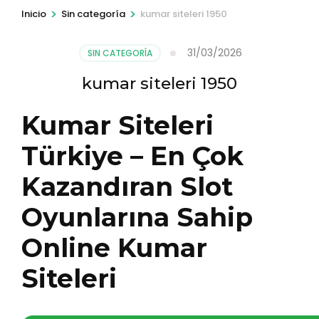
>
>
Inicio
Sin categoría
kumar siteleri 1950
31/03/2026
SIN CATEGORÍA
kumar siteleri 1950
Kumar Siteleri
Türkiye – En Çok
Kazandıran Slot
Oyunlarına Sahip
Online Kumar
Siteleri