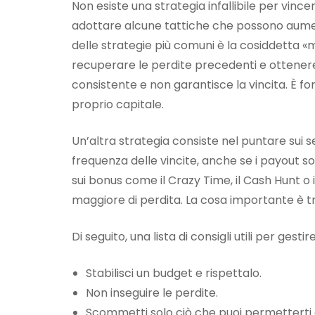
Non esiste una strategia infallibile per vince
adottare alcune tattiche che possono aumenta
delle strategie più comuni è la cosiddetta «
recuperare le perdite precedenti e ottenere 
consistente e non garantisce la vincita. È f
proprio capitale.
Un’altra strategia consiste nel puntare sui se
frequenza delle vincite, anche se i payout s
sui bonus come il Crazy Time, il Cash Hunt o
maggiore di perdita. La cosa importante è tro
Di seguito, una lista di consigli utili per ges
Stabilisci un budget e rispettalo.
Non inseguire le perdite.
Scommetti solo ciò che puoi permetterti 