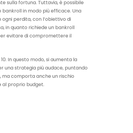
te sulla fortuna. Tuttavia, è possibile
o bankroll in modo più efficace. Una
ogni perdita, con l’obiettivo di
a, in quanto richiede un bankroll
 per evitare di compromettere il
e 10. In questo modo, si aumenta la
per una strategia più audace, puntando
ate, ma comporta anche un rischio
e al proprio budget.