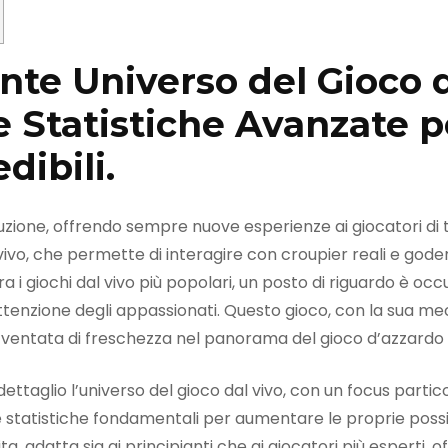
te Universo del Gioco d
 e Statistiche Avanzate 
dibili.
luzione, offrendo sempre nuove esperienze ai giocatori di 
l vivo, che permette di interagire con croupier reali e god
a i giochi dal vivo più popolari, un posto di riguardo è o
tenzione degli appassionati. Questo gioco, con la sua mecc
a ventata di freschezza nel panorama del gioco d’azzardo 
ttaglio l’universo del gioco dal vivo, con un focus partic
e le statistiche fondamentali per aumentare le proprie poss
adatta sia ai principianti che ai giocatori più esperti, off