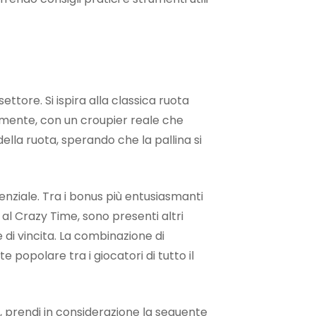
ttore. Si ispira alla classica ruota
tamente, con un croupier reale che
ella ruota, sperando che la pallina si
enziale. Tra i bonus più entusiasmanti
 al Crazy Time, sono presenti altri
e di vincita. La combinazione di
popolare tra i giocatori di tutto il
a, prendi in considerazione la seguente