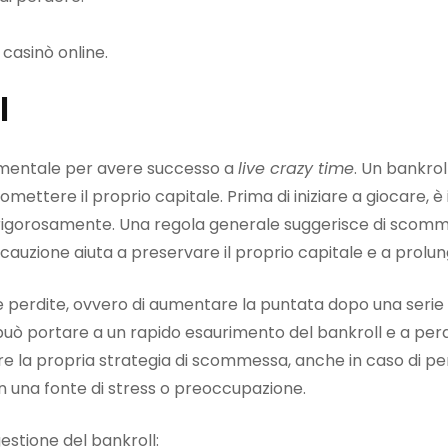
 casinò online.
l
amentale per avere successo a
live crazy time
. Un bankro
romettere il proprio capitale. Prima di iniziare a giocare,
 rigorosamente. Una regola generale suggerisce di scomme
auzione aiuta a preservare il proprio capitale e a prolung
e perdite, ovvero di aumentare la puntata dopo una serie d
uò portare a un rapido esaurimento del bankroll e a perdi
e la propria strategia di scommessa, anche in caso di per
n una fonte di stress o preoccupazione.
estione del bankroll: