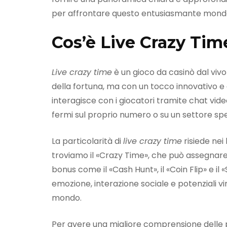
per affrontare questo entusiasmante mondo 
Cos’è Live Crazy Tim
Live crazy time
è un gioco da casinò dal vivo 
della fortuna, ma con un tocco innovativo e 
interagisce con i giocatori tramite chat vide
fermi sul proprio numero o su un settore spe
La particolarità di
live crazy time
risiede nei
troviamo il «Crazy Time», che può assegnare m
bonus come il «Cash Hunt», il «Coin Flip» e il
emozione, interazione sociale e potenziali v
mondo.
Per avere una migliore comprensione delle pro