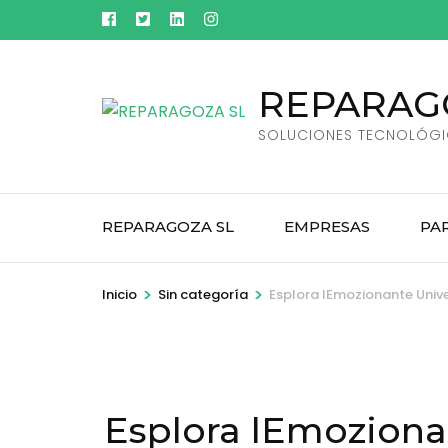
Saltar
al
contenido
REPARAG
(presiona
la
SOLUCIONES TECNOLÓG
tecla
Intro)
REPARAGOZA SL
EMPRESAS
PA
>
>
Inicio
Sin categoría
Esplora lEmozionante Unive
Esplora lEmozionan