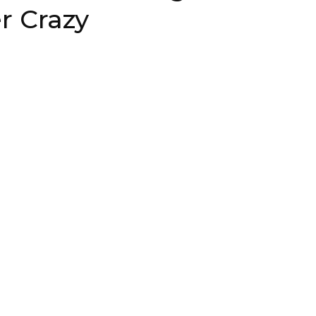
r Crazy