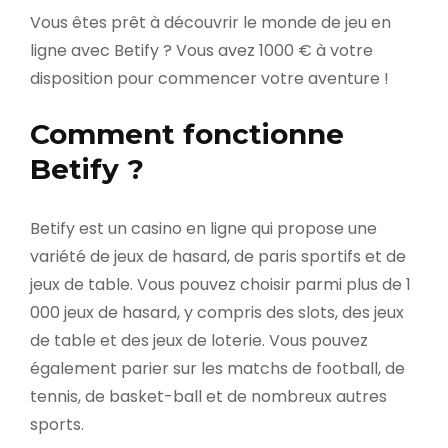
Vous êtes prêt à découvrir le monde de jeu en
ligne avec Betify ? Vous avez 1000 € à votre
disposition pour commencer votre aventure !
Comment fonctionne
Betify ?
Betify est un casino en ligne qui propose une
variété de jeux de hasard, de paris sportifs et de
jeux de table. Vous pouvez choisir parmi plus de 1
000 jeux de hasard, y compris des slots, des jeux
de table et des jeux de loterie. Vous pouvez
également parier sur les matchs de football, de
tennis, de basket-ball et de nombreux autres
sports.