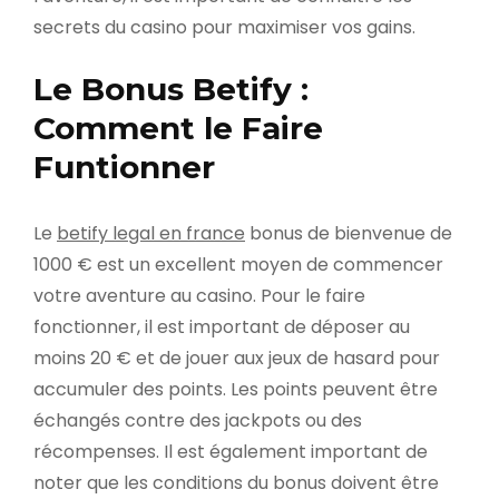
secrets du casino pour maximiser vos gains.
Le Bonus Betify :
Comment le Faire
Funtionner
Le
betify legal en france
bonus de bienvenue de
1000 € est un excellent moyen de commencer
votre aventure au casino. Pour le faire
fonctionner, il est important de déposer au
moins 20 € et de jouer aux jeux de hasard pour
accumuler des points. Les points peuvent être
échangés contre des jackpots ou des
récompenses. Il est également important de
noter que les conditions du bonus doivent être