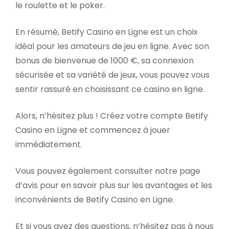
le roulette et le poker.
En résumé, Betify Casino en Ligne est un choix
idéal pour les amateurs de jeu en ligne. Avec son
bonus de bienvenue de 1000 €, sa connexion
sécurisée et sa variété de jeux, vous pouvez vous
sentir rassuré en choisissant ce casino en ligne.
Alors, n’hésitez plus ! Créez votre compte Betify
Casino en Ligne et commencez à jouer
immédiatement.
Vous pouvez également consulter notre page
d’avis pour en savoir plus sur les avantages et les
inconvénients de Betify Casino en Ligne.
Et si vous avez des questions, n’hésitez pas à nous