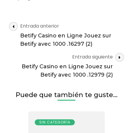
Navegación
Entrada anterior
de
Betify Casino en Ligne Jouez sur
las
Betify avec 1000 .16297 (2)
entradas
Entrada siguiente
Betify Casino en Ligne Jouez sur
Betify avec 1000 .12979 (2)
Puede que también te guste...
SIN CATEGORÍA