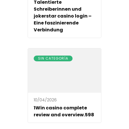
Talentierte
Schreiberinnen und
jokerstar casino login –
Eine faszinierende
Verbindung
SIN CATEGORÍA
10/04/2026
1Win casino complete
review and overview.598