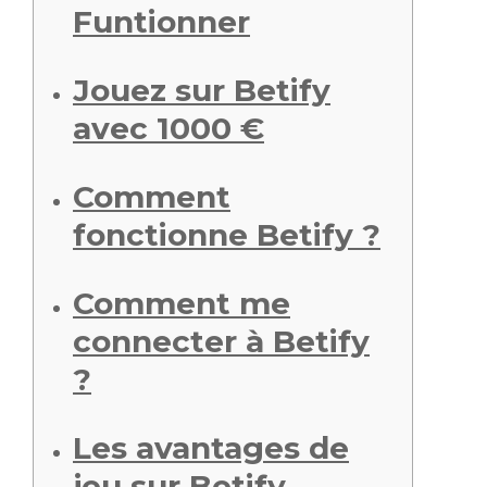
Funtionner
Jouez sur Betify
avec 1000 €
Comment
fonctionne Betify ?
Comment me
connecter à Betify
?
Les avantages de
jeu sur Betify