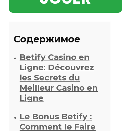
Содержимое
Betify Casino en
Ligne: Découvrez
les Secrets du
Meilleur Casino en
Ligne
Le Bonus Betify :
Comment le Faire