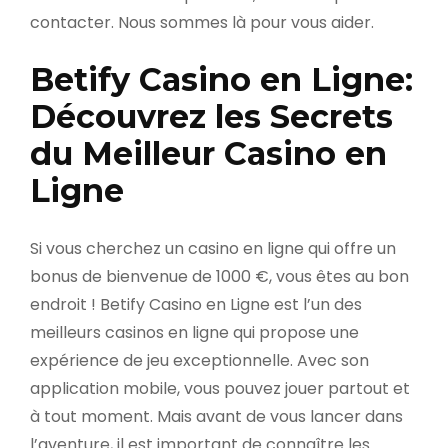
contacter. Nous sommes là pour vous aider.
Betify Casino en Ligne:
Découvrez les Secrets
du Meilleur Casino en
Ligne
Si vous cherchez un casino en ligne qui offre un
bonus de bienvenue de 1000 €, vous êtes au bon
endroit ! Betify Casino en Ligne est l’un des
meilleurs casinos en ligne qui propose une
expérience de jeu exceptionnelle. Avec son
application mobile, vous pouvez jouer partout et
à tout moment. Mais avant de vous lancer dans
l’aventure, il est important de connaître les