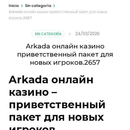
>
>
Inicio
Sin categoría
Arkada онлайн казино приветственный пакет для новых
игроков.2657
24/03/2026
SIN CATEGORÍA
Arkada онлайн казино
приветственный пакет для
новых игроков.2657
Arkada онлайн
казино –
приветственный
пакет для новых
игроков