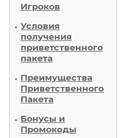
Игроков
Условия
получения
приветственного
пакета
Преимущества
Приветственного
Пакета
Бонусы и
Промокоды