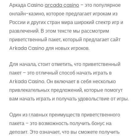
Аркада Casino
arcada casino
– это популярное
онлайн-казино, которое предлагает игрокам из
России и других стран мира широкий спектр игр и
развлечений. В этом тексте мы рассмотрим
приветственный пакет, который предлагает сайт
Arkada Casino для новых игроков.
Для начала, стоит отметить, что приветственный
пакет – это отличный способ начать играть в
Arkada Casino. Он включает в себя несколько
привлекательных предложений, которые помогут
вам начать играть и получать удовольствие от игры.
Один из главных преимуществ приветственного
пакета – это возможность получить бонус на
депозит. Это означает, что вы сможете получить