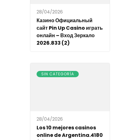
28/04/2026
Казино Официальный
сайт Pin Up Casino играть
онлайн – Вход Зеркало
2026.833 (2)
SIN CATEGORÍA
28/04/2026
Los 10 mejores casinos
online de Argentina.4180