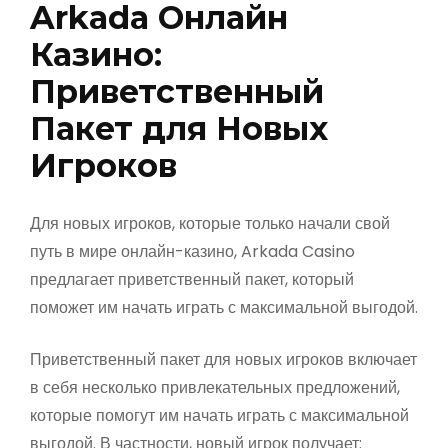
Arkada Онлайн
Казино:
Приветственный
Пакет для Новых
Игроков
Для новых игроков, которые только начали свой
путь в мире онлайн-казино, Arkada Casino
предлагает приветственный пакет, который
поможет им начать играть с максимальной выгодой.
Приветственный пакет для новых игроков включает
в себя несколько привлекательных предложений,
которые помогут им начать играть с максимальной
выгодой. В частности, новый игрок получает: