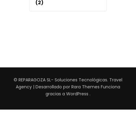
(2)
© REPARAGOZA SL- Soluciones Tecnológicas.
Travel
Agency | Desarrollado por
Rara Themes
Funciona
gracias a
WordPress
.