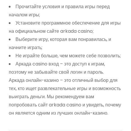
Прочитайте условия и правила игры перед
началом игры;
Установите программное обеспечение для игры
на официальном сайте arkada casino;
Выберите игру, которая вам понравилась, и
начните играть;
Не играйте больше, чем можете себе позволить;
Аркада casino вход – это доступ к играм,
поэтому не забывайте свой логин и пароль.
Аркада онлайн-казино – это отличный выбор для
тех, кто ищет развлекательные игры и возможность
выиграть деньги. Мы рекомендуем вам
попробовать сайт arkada casino и увидеть, почему
он является одним из лучших онлайн-казино.