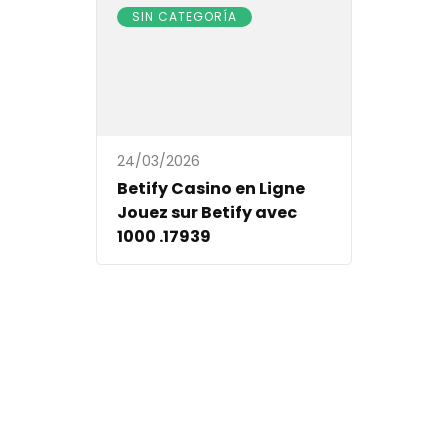
SIN CATEGORÍA
24/03/2026
Betify Casino en Ligne
Jouez sur Betify avec
1000 .17939