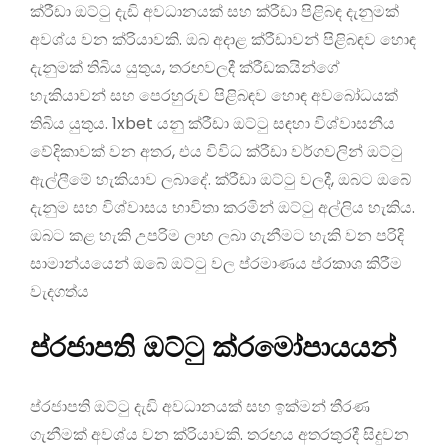
ක්රීඩා ඔට්ටු දැඩි අවධානයක් සහ ක්රීඩා පිළිබඳ දැනුමක්
අවශ්ය වන ක්රියාවකි. ඔබ අදාළ ක්රීඩාවන් පිළිබඳව හොඳ
දැනුමක් තිබිය යුතුය, තරඟවලදී ක්රීඩකයින්ගේ
හැකියාවන් සහ පෙරහුරුව පිළිබඳව හොඳ අවබෝධයක්
තිබිය යුතුය. 1xbet යනු ක්රීඩා ඔට්ටු සඳහා විශ්වාසනීය
වේදිකාවක් වන අතර, එය විවිධ ක්රීඩා වර්ගවලින් ඔට්ටු
ඇල්ලීමේ හැකියාව ලබාදේ. ක්රීඩා ඔට්ටු වලදී, ඔබට ඔබේ
දැනුම සහ විශ්වාසය භාවිතා කරමින් ඔට්ටු අල්ලිය හැකිය.
ඔබට කළ හැකි උපරිම ලාභ ලබා ගැනීමට හැකි වන පරිදි
සාමාන්යයෙන් ඔබේ ඔට්ටු වල ප්රමාණය ප්රකාශ කිරීම
වැදගත්ය
ප්රජාපති ඔට්ටු ක්රමෝපායයන්
ප්රජාපති ඔට්ටු දැඩි අවධානයක් සහ ඉක්මන් තීරණ
ගැනීමක් අවශ්ය වන ක්රියාවකි. තරඟය අතරතුරදී සිදුවන