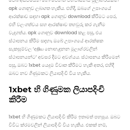
වෙබ් අඩවියෙන් හෝ වෙනත් විශ්වාසනීය මුලාශ්රයකින්
apk ගොනුව ලබාගත හැකිය. එහිදී, ඔබගේ උපාංගයේ
ආරක්ෂාව සඳහා apk ගොනුව download කිරීමට පෙර,
එහි වලංගත්වය සහ ආරක්ෂාව තහවුරු කර ගැනීම
වැදගත්ය. apk ගොනුව download කළ පසු, එය
ස්ථාපනය කිරීම සඳහා, ඔබේ උපාංගයේ ආරක්ෂක
සැකසුම්වල ‘අறிய නොහැඳුනන මුලාශ්රවලින්
ස්ථාපනයන්ට’ අවසර දීමට අවශ්යය. ස්ථාපනය කිරීමෙන්
පසු, ඔබට 1xbet යෙදුම විවෘත කිරීමට හැකි අතර, එහිදී
ඔබට නව ගිණුමකට ලියාපදිංචි විය හැකිය.
1xbet හි ගිණුමක ලියාපදිංචි
කිරීම
1xbet හි ගිණුමකට ලියාපදිංචි කිරීම ඉතාමත් පහසුය. ඔබට
විවිධ ක්රමවලින් ලියාපදිංචි විය හැකිය. එකක් නම්,