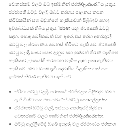
වෙනස්කම් වලට ඔබ ඉක්මනින් ප්රතිస్పందించිය යුතුය.
ප්රජාපති ඔට්ටු වලදී, ඔබට තරඟය පාලනය කරන
ක්රීඩකයින් සහ ඔවුන්ගේ හැකියාවන් පිළිබඳව හොඳ
අවබෝධයක් තිබිය යුතුය. 1xbet යනු ප්රජාපති ඔට්ටු
සඳහා හොඳ වේදිකාවක් වන අතර, එය තරඟ අතරතුරදී
ඔට්ටු වල ප්රමාණය වෙනස් කිරීමට හැකි වේ. ප්රජාපති
ඔට්ටු වලදී, ඔබට ඔබේ දැනුම සහ ඉක්මන් තීරණ ගැනීමේ
හැකියාව උපයෝගි කරගෙන වැඩිම ලාභ ලබා ගැනීමට
හැකි වේ. ඔබට ඔබේ දැඩි දෙමාපිය විලාසිතාවන් සහ
ඉක්මන් තීරණ ගැනීමට හැකි වේ.
ක්රීඩා ඔට්ටු වලදී, තරඟයේ ප්රතිඵලය පිළිබඳව ඔබට
ඇති විශ්වාසය මත පමණක් ඔට්ටු නොඅල්ලන්න.
ප්රජාපති ඔට්ටු වලදී, තරඟය අතරතුරදී සිදුවන
වෙනස්කම් වලට ඉක්මනින් ප්රතිస్పందించන්න.
ඔට්ටු ඇල්ලීමේදී, ඔබේ අයදුරු වල ප්රමාණය ප්රකාශ