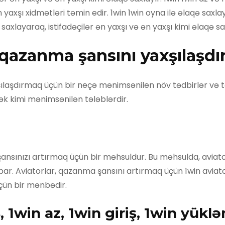
n yaxşı xidmətləri təmin edir. 1win 1win oyna ilə əlaqə saxla
ə saxlayaraq, istifadəçilər ən yaxşı və ən yaxşı kimi əlaqə sa
azanma şansını yaxşılaşdır
şdırmaq üçün bir neçə mənimsənilen növ tədbirlər və tələbl
əmək kimi mənimsənilən tələblərdir.
ansınızı artırmaq üçün bir məhsuldur. Bu məhsulda, aviat
r bar. Aviatorlar, qazanma şansını artırmaq üçün 1win avi
üçün bir mənbədir.
, 1win az, 1win giriş, 1win yük