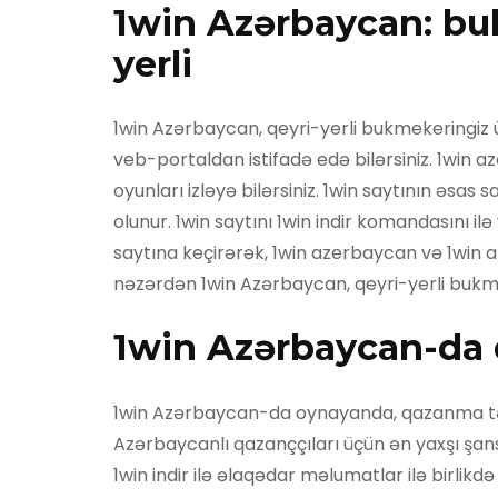
1win Azərbaycan: buk
yerli
1win Azərbaycan, qeyri-yerli bukmekeringiz üçü
veb-portaldan istifadə edə bilərsiniz. 1win a
oyunları izləyə bilərsiniz. 1win saytının əsas
olunur. 1win saytını 1win indir komandasını ilə
saytına keçirərək, 1win azerbaycan və 1win az
nəzərdən 1win Azərbaycan, qeyri-yerli bukme
1win Azərbaycan-da q
1win Azərbaycan-da oynayanda, qazanma təklif
Azərbaycanlı qazanççıları üçün ən yaxşı şans
1win indir ilə əlaqədar məlumatlar ilə birlikd