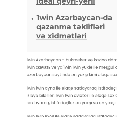
ideal qeyri-yerli
1win Azərbaycan-da
qazanma təklifləri
və xidmətləri
1win Azərbaycan – bukmeker və kazino xidmə
1win скачать və ya 1win 1win yukle ilə məşğul ol
azerbaycan saytında ən yaxşı kimi əlaqə saxla
1win 1win oyna ilə əlaqə saxlayaraq, istifad
izləyə bilərlər. 1win 1win aviator ilə əlaqə sa
saxlayaraq, istifadəçilər ən yaxşı və ən yaxşı 
1win 1win вход ilə əlaqə saxlayaraq, istifadəç