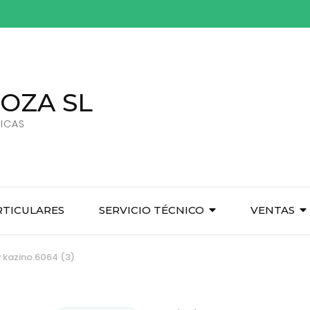
OZA SL
ICAS
RTICULARES
SERVICIO TÉCNICO
VENTAS
 kazino.6064 (3)