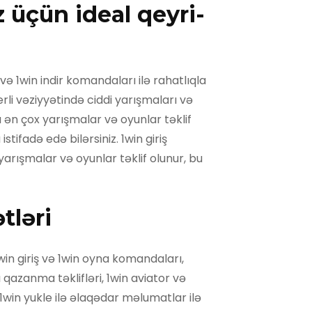
 üçün ideal qeyri-
və 1win indir komandaları ilə rahatlıqla
rli vəziyyətində ciddi yarışmaları və
a ən çox yarışmalar və oyunlar təklif
stifadə edə bilərsiniz. 1win giriş
yarışmalar və oyunlar təklif olunur, bu
tləri
in giriş və 1win oyna komandaları,
azanma təklifləri, 1win aviator və
 1win yukle ilə əlaqədar məlumatlar ilə