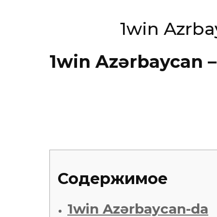
1win Azrba
1win Azərbaycan 
Содержимое
1win Azərbaycan-da