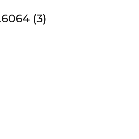
6064 (3)