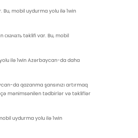
. Bu, mobil uydurma yolu ilə 1win
скачать təklifi var. Bu, mobil
 yolu ilə 1win Azərbaycan-da daha
rbaycan-da qazanma şansınızı artırmaq
çə mənimsənilen tədbirlər və təkliflər
obil uydurma yolu ilə 1win