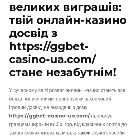
великих виграшів:
твій онлайн-казино
досвід з
https://ggbet-
casino-ua.com/
стане незабутнім!
У сучасному світі розваг онлайн-казино стають все
більш популярними, пропонуючи захопливий
ігровий досвід, не виходячи з дому.
https://ggbet-casino-ua.com/
пропонує
гравцям широкий вибір ігор, від класичних слотів до
захоплюючих живих казино, а також зручні способи