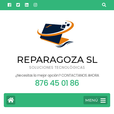
Saltar
al
contenido
(presiona
la
tecla
Intro)
REPARAGOZA SL
SOLUCIONES TECNOLÓGICAS
¿Necesitas la mejor opción? CONTACTANOS AHORA
876 45 01 86
MENÚ