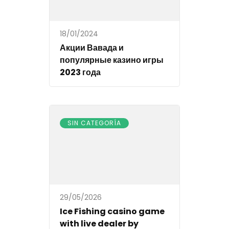
18/01/2024
Акции Вавада и
популярные казино игры
2023 года
SIN CATEGORÍA
29/05/2026
Ice Fishing casino game
with live dealer by