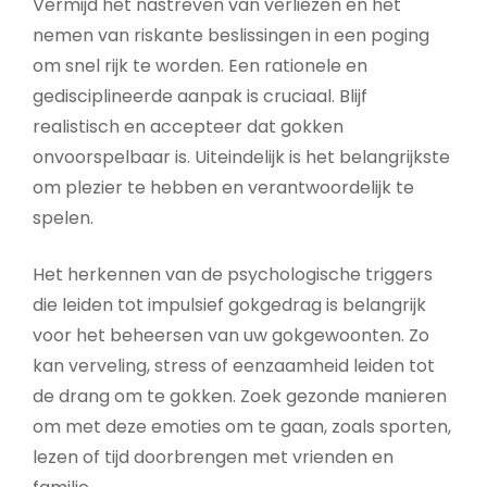
Vermijd het nastreven van verliezen en het
nemen van riskante beslissingen in een poging
om snel rijk te worden. Een rationele en
gedisciplineerde aanpak is cruciaal. Blijf
realistisch en accepteer dat gokken
onvoorspelbaar is. Uiteindelijk is het belangrijkste
om plezier te hebben en verantwoordelijk te
spelen.
Het herkennen van de psychologische triggers
die leiden tot impulsief gokgedrag is belangrijk
voor het beheersen van uw gokgewoonten. Zo
kan verveling, stress of eenzaamheid leiden tot
de drang om te gokken. Zoek gezonde manieren
om met deze emoties om te gaan, zoals sporten,
lezen of tijd doorbrengen met vrienden en