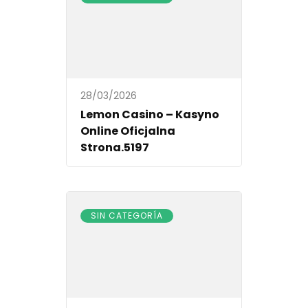
28/03/2026
Lemon Casino – Kasyno
Online Oficjalna
Strona.5197
SIN CATEGORÍA