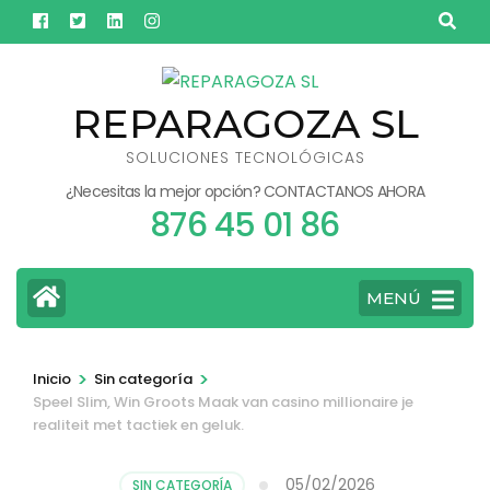
Saltar
al
contenido
(presiona
REPARAGOZA SL
la
SOLUCIONES TECNOLÓGICAS
tecla
¿Necesitas la mejor opción? CONTACTANOS AHORA
Intro)
876 45 01 86
MENÚ
>
>
Inicio
Sin categoría
Speel Slim, Win Groots Maak van casino millionaire je
realiteit met tactiek en geluk.
05/02/2026
SIN CATEGORÍA