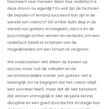
fascineert veel mensen. Maar hoe realistisch is
deze droom nu eigenlijk? En wat zijn de factoren
die bepalen of iemand succesvol kan zijn in de
wereld van casino’s? Dit artikel duikt diep in de
wereld van gokken, strategieën, risico’s en de
psychologie achter winnen en verliezen, om een
realistisch beeld te schetsen van de
mogelijkheden om een fortuin te vergaren.
We onderzoeken niet alleen de kansen op
succes, maar ook de valkuilen en de
verantwoordelijke manier van gokken. Het is
belangrijk om te begrijpen dat het casino altijd
een voordeel heeft, maar dat dit niet betekent
dat winnen onmogelijk is. Met de juiste kennis,
discipline en een goed doordachte strategie kan