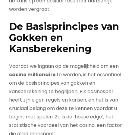
de kans op een positief resultaat aanzienlijk
worden vergroot.
De Basisprincipes van
Gokken en
Kansberekening
Voordat we ingaan op de mogelijkheid om een
casino millionaire
te worden, is het essentieel
om de basisprincipes van gokken en
kansberekening te begrijpen. Elk casinospel
heeft zijn eigen regels en kansen, en het is van
cruciaal belang om deze te kennen voordat u
begint met spelen. Zo is de ‘house edge’, het
statistische voordeel van het casino, een factor
die altijd meespeelt.