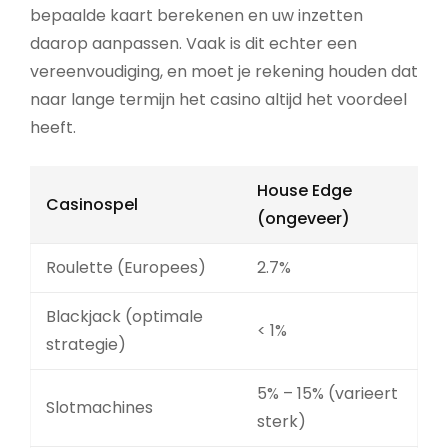
bepaalde kaart berekenen en uw inzetten
daarop aanpassen. Vaak is dit echter een
vereenvoudiging, en moet je rekening houden dat
naar lange termijn het casino altijd het voordeel
heeft.
House Edge
Casinospel
(ongeveer)
Roulette (Europees)
2.7%
Blackjack (optimale
< 1%
strategie)
5% – 15% (varieert
Slotmachines
sterk)