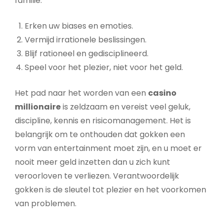
familie.
Erken uw biases en emoties.
Vermijd irrationele beslissingen.
Blijf rationeel en gedisciplineerd.
Speel voor het plezier, niet voor het geld.
Het pad naar het worden van een
casino
millionaire
is zeldzaam en vereist veel geluk,
discipline, kennis en risicomanagement. Het is
belangrijk om te onthouden dat gokken een
vorm van entertainment moet zijn, en u moet er
nooit meer geld inzetten dan u zich kunt
veroorloven te verliezen. Verantwoordelijk
gokken is de sleutel tot plezier en het voorkomen
van problemen.