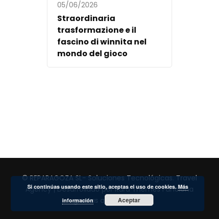
05/06/2026
Straordinaria
trasformazione e il
fascino di winnita nel
mondo del gioco
© REPARAGOZA SL- Soluciones Tecnológicas.
Travel
Si continúas usando este sitio, aceptas el uso de cookies.
Más
Agency | Desarrollado por
Rara Themes
Funciona
Aceptar
gracias a
WordPress
.
información