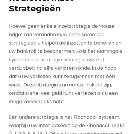
Strategieën
Hoewel geen enkele inzetstrategie de ‘house
edge’ kan veranderen, kunnen sommige
strategieën u helpen uw inzetten te beheren en
uw bankroll te beschermen. Zo is het Martingale-
systeem een strategie waarbij u uw inzet
verdubbelt na elke verloren ronde, in de hoop
dat u uw verliezen kunt terugwinnen met één
winst. Deze strategie kan echter riskant zijn,
omdat u snel veel geld kunt verliezen als u een
lange verliesreeks hebt.
Een andere strategie is het Fibonacci-systeem,
waarbij u uw inzet baseert op de Fibonacci-reeks
(1, 1, 2, 3, 5, 8, 13…). Dit systeem is minder agressief