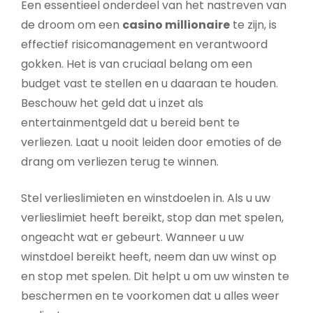
Een essentieel onderdeel van het nastreven van
de droom om een
casino millionaire
te zijn, is
effectief risicomanagement en verantwoord
gokken. Het is van cruciaal belang om een
budget vast te stellen en u daaraan te houden.
Beschouw het geld dat u inzet als
entertainmentgeld dat u bereid bent te
verliezen. Laat u nooit leiden door emoties of de
drang om verliezen terug te winnen.
Stel verlieslimieten en winstdoelen in. Als u uw
verlieslimiet heeft bereikt, stop dan met spelen,
ongeacht wat er gebeurt. Wanneer u uw
winstdoel bereikt heeft, neem dan uw winst op
en stop met spelen. Dit helpt u om uw winsten te
beschermen en te voorkomen dat u alles weer