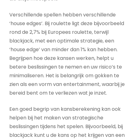
Verschillende spellen hebben verschillende
‘house edges’. Bij roulette ligt deze bijvoorbeeld
rond de 2,7% bij Europees roulette, terwijl
blackjack, met een optimale strategie, een
‘house edge’ van minder dan 1% kan hebben.
Begrijpen hoe deze kansen werken, helpt u
betere beslissingen te nemen en uw risico’s te
minimaliseren. Het is belangrijk om gokken te
zien als een vorm van entertainment, waarbij je
bereid bent om te verliezen wat je inzet.
Een goed begrip van kansberekening kan ook
helpen bij het maken van strategische
beslissingen tijdens het spelen. Bijvoorbeeld, bij
blackjack kunt u de kans op het krijgen van een