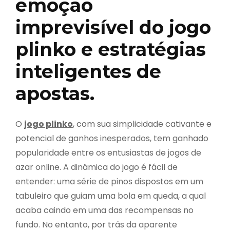
emoção
imprevisível do jogo
plinko e estratégias
inteligentes de
apostas.
O
jogo plinko
, com sua simplicidade cativante e
potencial de ganhos inesperados, tem ganhado
popularidade entre os entusiastas de jogos de
azar online. A dinâmica do jogo é fácil de
entender: uma série de pinos dispostos em um
tabuleiro que guiam uma bola em queda, a qual
acaba caindo em uma das recompensas no
fundo. No entanto, por trás da aparente