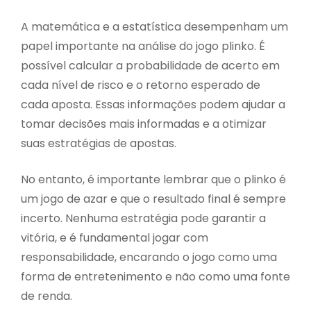
A matemática e a estatística desempenham um
papel importante na análise do jogo plinko. É
possível calcular a probabilidade de acerto em
cada nível de risco e o retorno esperado de
cada aposta. Essas informações podem ajudar a
tomar decisões mais informadas e a otimizar
suas estratégias de apostas.
No entanto, é importante lembrar que o plinko é
um jogo de azar e que o resultado final é sempre
incerto. Nenhuma estratégia pode garantir a
vitória, e é fundamental jogar com
responsabilidade, encarando o jogo como uma
forma de entretenimento e não como uma fonte
de renda.