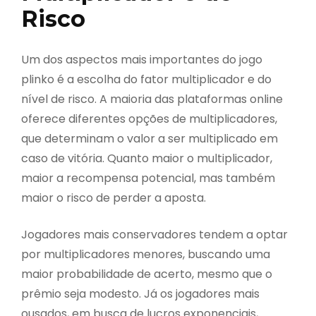
Risco
Um dos aspectos mais importantes do jogo
plinko é a escolha do fator multiplicador e do
nível de risco. A maioria das plataformas online
oferece diferentes opções de multiplicadores,
que determinam o valor a ser multiplicado em
caso de vitória. Quanto maior o multiplicador,
maior a recompensa potencial, mas também
maior o risco de perder a aposta.
Jogadores mais conservadores tendem a optar
por multiplicadores menores, buscando uma
maior probabilidade de acerto, mesmo que o
prêmio seja modesto. Já os jogadores mais
ousados, em busca de lucros exponenciais,