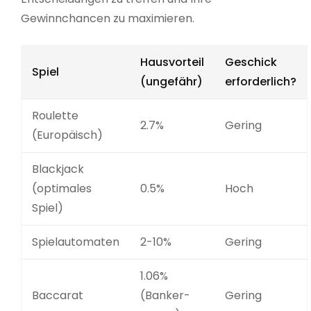
Gewinnchancen zu maximieren.
Hausvorteil
Geschick
Spiel
(ungefähr)
erforderlich?
Roulette
2.7%
Gering
(Europäisch)
Blackjack
(optimales
0.5%
Hoch
Spiel)
Spielautomaten
2-10%
Gering
1.06%
Baccarat
(Banker-
Gering