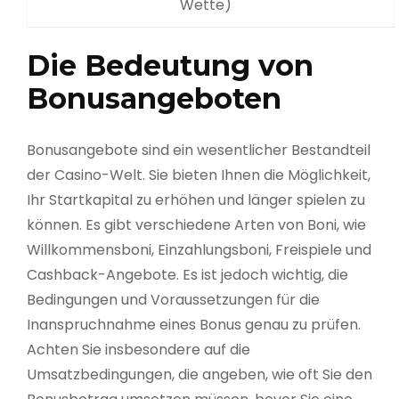
Wette)
Die Bedeutung von
Bonusangeboten
Bonusangebote sind ein wesentlicher Bestandteil
der Casino-Welt. Sie bieten Ihnen die Möglichkeit,
Ihr Startkapital zu erhöhen und länger spielen zu
können. Es gibt verschiedene Arten von Boni, wie
Willkommensboni, Einzahlungsboni, Freispiele und
Cashback-Angebote. Es ist jedoch wichtig, die
Bedingungen und Voraussetzungen für die
Inanspruchnahme eines Bonus genau zu prüfen.
Achten Sie insbesondere auf die
Umsatzbedingungen, die angeben, wie oft Sie den