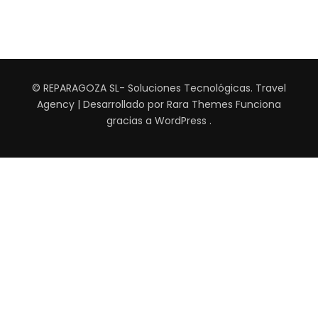
© REPARAGOZA SL- Soluciones Tecnológicas.
Travel
Agency | Desarrollado por
Rara Themes
Funciona
gracias a
WordPress
.