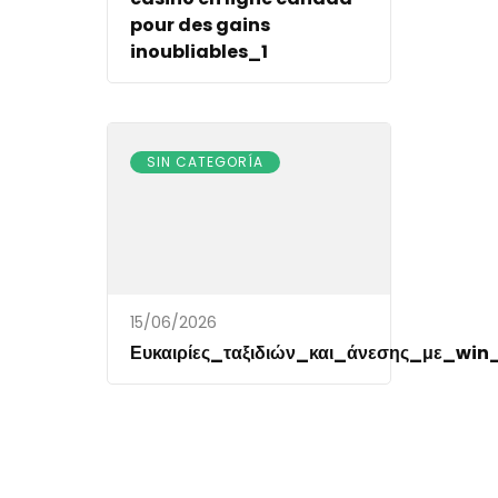
pour des gains
inoubliables_1
SIN CATEGORÍA
15/06/2026
Ευκαιρίες_ταξιδιών_και_άνεσης_με_win