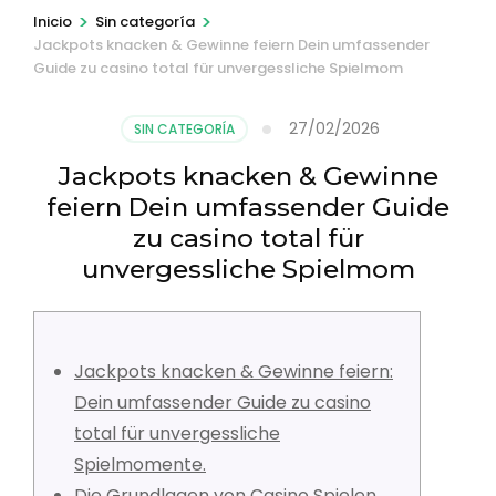
>
>
Inicio
Sin categoría
Jackpots knacken & Gewinne feiern Dein umfassender
Guide zu casino total für unvergessliche Spielmom
27/02/2026
SIN CATEGORÍA
Jackpots knacken & Gewinne
feiern Dein umfassender Guide
zu casino total für
unvergessliche Spielmom
Jackpots knacken & Gewinne feiern:
Dein umfassender Guide zu casino
total für unvergessliche
Spielmomente.
Die Grundlagen von Casino Spielen