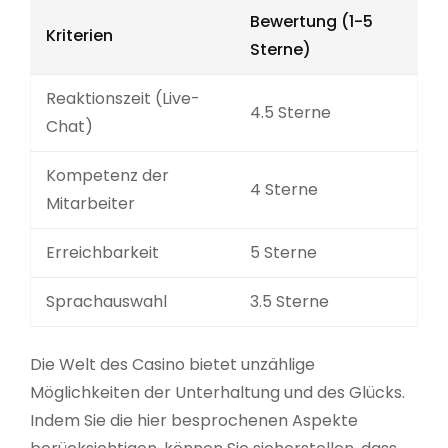
Bewertung (1-5
Kriterien
Sterne)
Reaktionszeit (Live-
4.5 Sterne
Chat)
Kompetenz der
4 Sterne
Mitarbeiter
Erreichbarkeit
5 Sterne
Sprachauswahl
3.5 Sterne
Die Welt des Casino bietet unzählige
Möglichkeiten der Unterhaltung und des Glücks.
Indem Sie die hier besprochenen Aspekte