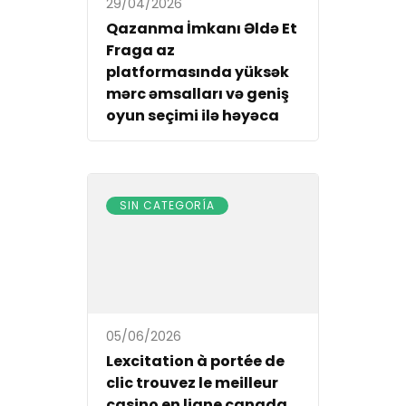
29/04/2026
Qazanma İmkanı Əldə Et
Fraga az
platformasında yüksək
mərc əmsalları və geniş
oyun seçimi ilə həyəca
SIN CATEGORÍA
05/06/2026
Lexcitation à portée de
clic trouvez le meilleur
casino en ligne canada