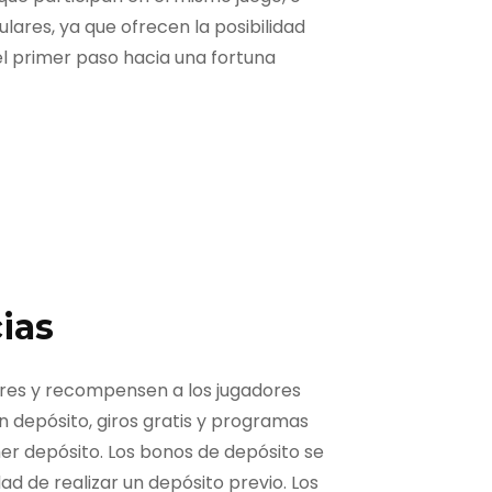
ares, ya que ofrecen la posibilidad
el primer paso hacia una fortuna
ias
ores y recompensen a los jugadores
n depósito, giros gratis y programas
mer depósito. Los bonos de depósito se
d de realizar un depósito previo. Los