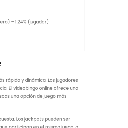
ero) – 1.24% (jugador)
e
más rápida y dinámica. Los jugadores
ia. El videobingo online ofrece una
uscas una opción de juego más
puesta. Los jackpots pueden ser
que participan en el mismo juego, o