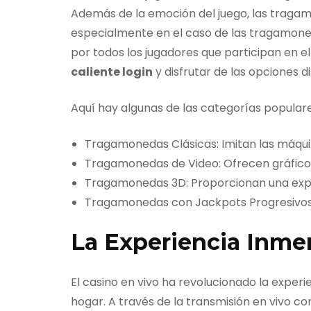
Además de la emoción del juego, las tragamo
especialmente en el caso de las tragamone
por todos los jugadores que participan en
caliente login
y disfrutar de las opciones d
Aquí hay algunas de las categorías popular
Tragamonedas Clásicas: Imitan las máqu
Tragamonedas de Video: Ofrecen gráficos
Tragamonedas 3D: Proporcionan una exper
Tragamonedas con Jackpots Progresivos:
La Experiencia Inmer
El casino en vivo ha revolucionado la exper
hogar. A través de la transmisión en vivo co