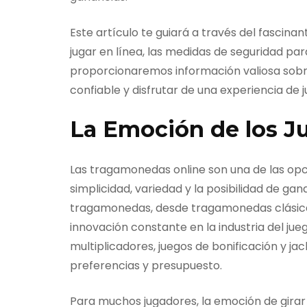
Este artículo te guiará a través del fascina
jugar en línea, las medidas de seguridad pa
proporcionaremos información valiosa sobre
confiable y disfrutar de una experiencia de j
La Emoción de los 
Las tragamonedas online son una de las opci
simplicidad, variedad y la posibilidad de 
tragamonedas, desde tragamonedas clásicas
innovación constante en la industria del ju
multiplicadores, juegos de bonificación y j
preferencias y presupuesto.
Para muchos jugadores, la emoción de girar l