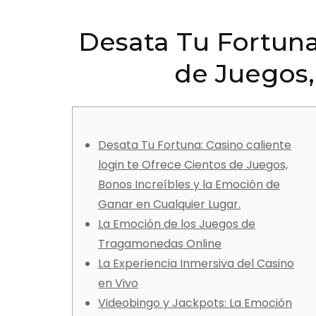
Desata Tu Fortuna
de Juegos,
Desata Tu Fortuna: Casino caliente
login te Ofrece Cientos de Juegos,
Bonos Increíbles y la Emoción de
Ganar en Cualquier Lugar.
La Emoción de los Juegos de
Tragamonedas Online
La Experiencia Inmersiva del Casino
en Vivo
Videobingo y Jackpots: La Emoción