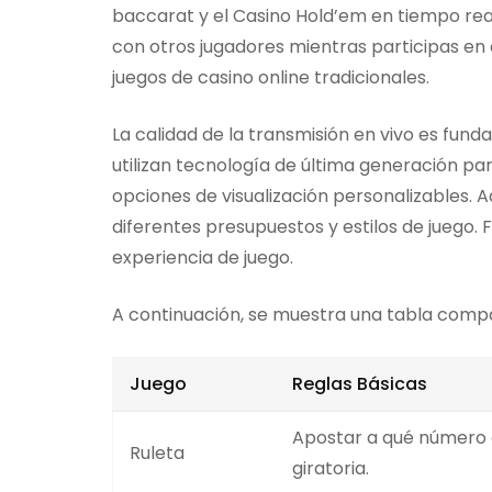
baccarat y el Casino Hold’em en tiempo real.
con otros jugadores mientras participas en 
juegos de casino online tradicionales.
La calidad de la transmisión en vivo es fun
utilizan tecnología de última generación par
opciones de visualización personalizables.
diferentes presupuestos y estilos de juego. 
experiencia de juego.
A continuación, se muestra una tabla compa
Juego
Reglas Básicas
Apostar a qué número o
Ruleta
giratoria.