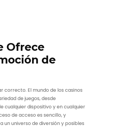
e Ofrece
Emoción de
ar correcto. El mundo de los casinos
ariedad de juegos, desde
cualquier dispositivo y en cualquier
eso de acceso es sencillo, y
 a un universo de diversión y posibles