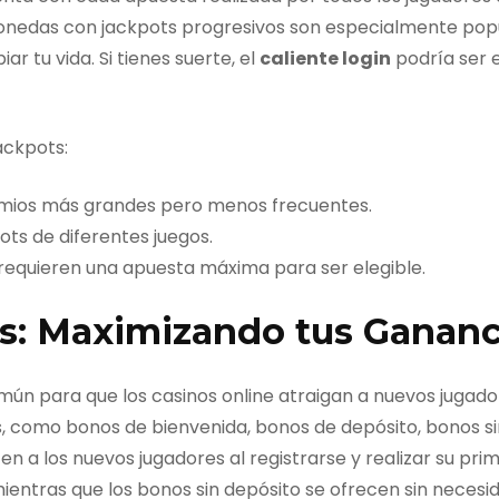
monedas con jackpots progresivos son especialmente popul
 tu vida. Si tienes suerte, el
caliente login
podría ser 
ackpots:
 premios más grandes pero menos frecuentes.
s de diferentes juegos.
requieren una apuesta máxima para ser elegible.
s: Maximizando tus Gananc
ún para que los casinos online atraigan a nuevos jugad
os, como bonos de bienvenida, bonos de depósito, bonos si
en a los nuevos jugadores al registrarse y realizar su pri
entras que los bonos sin depósito se ofrecen sin necesida