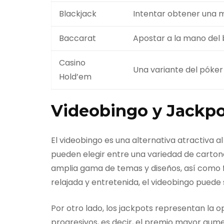
Blackjack
Intentar obtener una m
Baccarat
Apostar a la mano del 
Casino
Una variante del póker
Hold’em
Videobingo y Jackpo
El videobingo es una alternativa atractiva a
pueden elegir entre una variedad de cartone
amplia gama de temas y diseños, así como f
relajada y entretenida, el videobingo puede
Por otro lado, los jackpots representan la
progresivos, es decir, el premio mayor aume